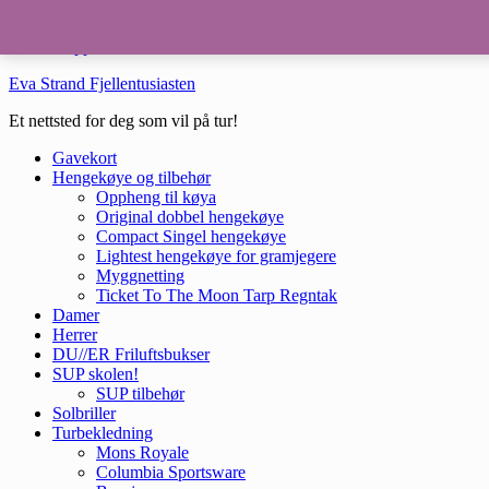
Hopp til hovedinnhold
Hopp til bunntekst
Eva Strand Fjellentusiasten
Et nettsted for deg som vil på tur!
Gavekort
Hengekøye og tilbehør
Oppheng til køya
Original dobbel hengekøye
Compact Singel hengekøye
Lightest hengekøye for gramjegere
Myggnetting
Ticket To The Moon Tarp Regntak
Damer
Herrer
DU//ER Friluftsbukser
SUP skolen!
SUP tilbehør
Solbriller
Turbekledning
Mons Royale
Columbia Sportsware