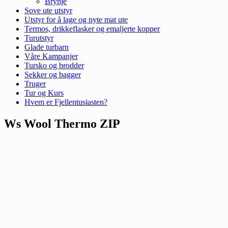
Brynje
Sove ute utstyr
Utstyr for å lage og nyte mat ute
Termos, drikkeflasker og emaljerte kopper
Turutstyr
Glade turbarn
Våre Kampanjer
Tursko og brodder
Sekker og bagger
Truger
Tur og Kurs
Hvem er Fjellentusiasten?
Ws Wool Thermo ZIP