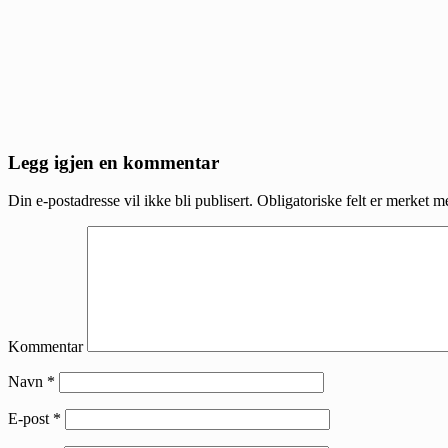
Reader
Legg igjen en kommentar
Interactions
Din e-postadresse vil ikke bli publisert.
Obligatoriske felt er merket 
Kommentar
Navn
*
E-post
*