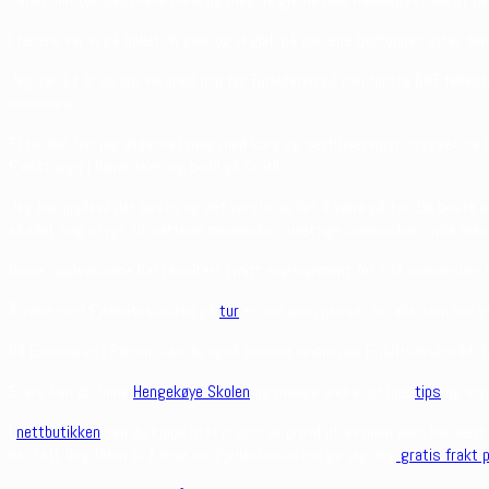
I feriene var vi på fjellet. Vi gikk og vi gikk på den ene fjelltoppen etter 
Jeg var 14 år da jeg var med min far Turlederen på min første DNT fellestu
noensinne.
Etter det har jeg utdannet meg med kurs og sertifiseringer, krysset de f
Fjellstuggu i Bøverdalen og bodd på Grotli.
Jeg har opplevd det beste og det verste av det å være på tur. De beste 
skadet seg stygt, utmattede mennesker, uvettige mennesker, syke menn
Disse opplevelsene har resultert I mitt engasjement for å få mennesker t
Å være med Fjellentusiasten på
tur
er noe som passer for alle som har e
På Eiksmarka i Bærum kan du også komme innom min Friluftslivsbutikk for en
Ellers kan du finne
Hengekøye Skolen
og mange andre nyttige
tips
og ins
I
nettbutikken
kan du kjøpe utstyr som er prøvd ut av noen som har vært på
har tatt deg tiden til å lese om Fjellentusiasten gir jeg deg
gratis frakt p