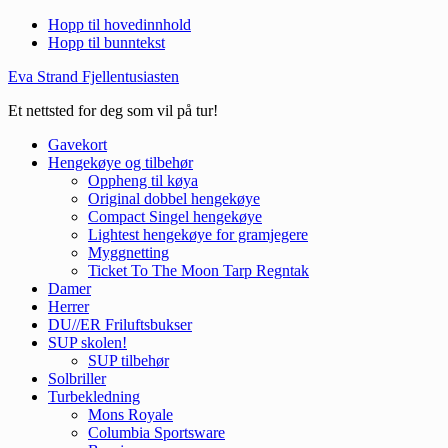
Hopp til hovedinnhold
Hopp til bunntekst
Eva Strand Fjellentusiasten
Et nettsted for deg som vil på tur!
Gavekort
Hengekøye og tilbehør
Oppheng til køya
Original dobbel hengekøye
Compact Singel hengekøye
Lightest hengekøye for gramjegere
Myggnetting
Ticket To The Moon Tarp Regntak
Damer
Herrer
DU//ER Friluftsbukser
SUP skolen!
SUP tilbehør
Solbriller
Turbekledning
Mons Royale
Columbia Sportsware