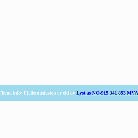
Firma info: Fjellentusiasten er eid av
Lyst.as NO-915 341 853 MV