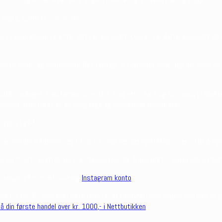
den andre, sommer som vinter.
r i Femundsmarka. Etter det var jeg solgt. Lykken var derfor komplett da je
leste vidder og fjellområder Øst i Norge, ja i utlandet med. Jeg har bodd p
solskinnsdager, snøstormer, orientert meg etter kart og kompass i tåkehei
esker, men mest av alt hyggelige og sprudlende mennesker.
rygt ut på tur.
t ønske om å komme seg ut på tur med høy læringsfaktor, noen utfordring
 frilufts prat, et kurs, en temakveld, for å leie utstyr, oppgradere utstyr
pirasjon på min nettside og
Instagram konto
.
 tur før. Du skal aldri være redd for at utstyret som selges her ikke er g
å din første handel over kr. 1000,- i Nettbutikken
.