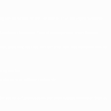
g selv ble turleder for DNT i en alder av 17 år, den yngste turlederen
å Kikkutstua i Nordmarka, Finse på Hardangervidda, drevet Bøvertun
men, gravd meg ned I tide, blitt lett etter, hatt med mennesker som har
er og mye kos.
 eller en ta en kaffeprat i sofaen vår.
ått god for av Fjellentusiasten eller andre turglade mennesker. Siden du