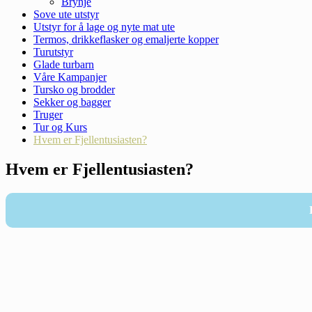
Brynje
Sove ute utstyr
Utstyr for å lage og nyte mat ute
Termos, drikkeflasker og emaljerte kopper
Turutstyr
Glade turbarn
Våre Kampanjer
Tursko og brodder
Sekker og bagger
Truger
Tur og Kurs
Hvem er Fjellentusiasten?
Hvem er Fjellentusiasten?