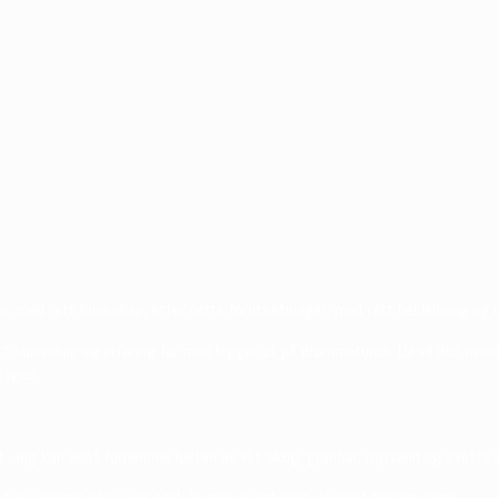
, med rett kunnskap, etter rette forutsetninger, med rett bekledning og u
litt kunnskap og erfaring før man legger ut på drømmeturen. Da vil den neml
 igjen.
. Jeg kan ennå fornemme lukten av våt skog, granbar, myrvann og svette sokk
ur I skogen når vi var små. Vi gikk orientering, plukket bær og sopp.