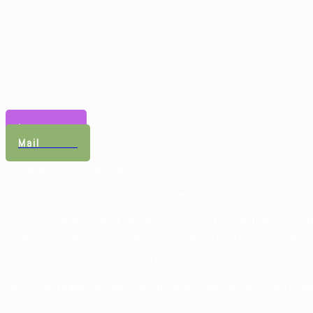
Instagram
Mail
Hei, jeg heter Eva Strand og er Fjellentusiast!
Fjellentusiasten er skapt for at vanlige mennesker skal komme seg på tur
Det er min overbevisning at alle kan få det bra på tur, man trenger bare 
mareritt som gjør at du aldri mer setter foten din i den norske fjellheimen
Og hvorfor brenner jeg for å få med deg på tur?
Jeg må nok ta deg med helt tilbake til barndommen min for å svare på det
Faren min tok søsknene mine og meg, ja gjerne hele nabolaget med ut på t