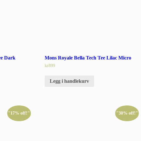
ee Dark
Mons Royale Bella Tech Tee Lilac Micro
kr
899
Legg i handlekurv
"17% off!"
"30% off!"