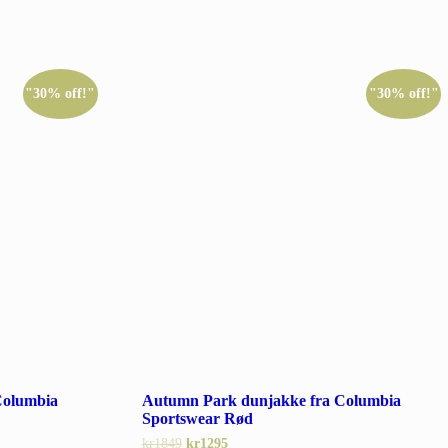
"30% off!"
"30% off!"
Columbia
Autumn Park dunjakke fra Columbia
Sportswear Rød
kr
1849
kr
1295