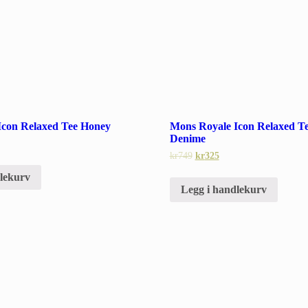
Icon Relaxed Tee Honey
Mons Royale Icon Relaxed T
Denime
kr
749
kr
325
dlekurv
Legg i handlekurv