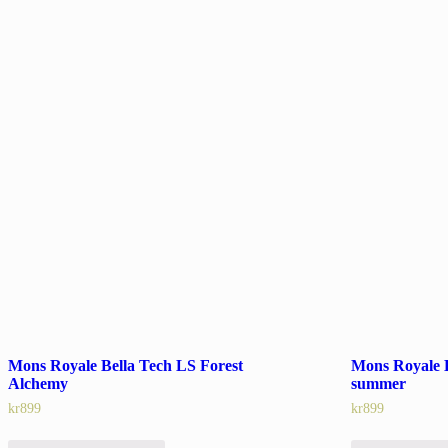
Mons Royale B
Mons Royale Bella Tech LS Forest
summer
Alchemy
kr
899
kr
899