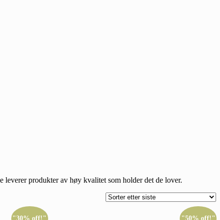
 de leverer produkter av høy kvalitet som holder det de lover.
"30% off!"
"50% off!"