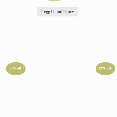
Legg i handlekurv
"30% off!"
"29% off!"