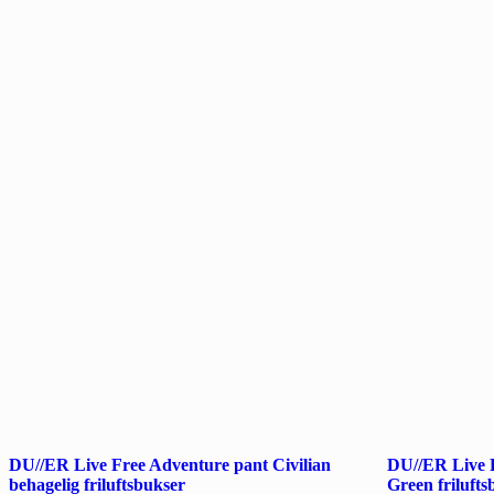
DU//ER Live 
DU//ER Live Free Adventure pant Civilian
Green frilufts
behagelig friluftsbukser