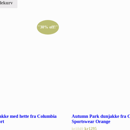
dlekurv
"30% off!"
akke med hette fra Columbia
Autumn Park dunjakke fra 
rt
Sportswear Orange
kr
1849
kr
1295