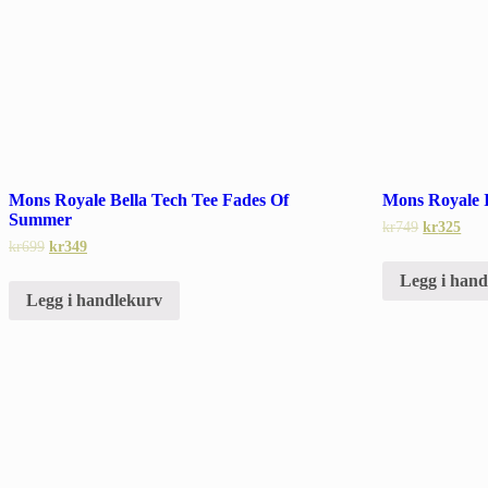
Mons Royale Bella Tech Tee Fades Of
Mons Royale 
Summer
kr
749
kr
325
kr
699
kr
349
Legg i han
Legg i handlekurv