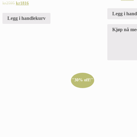
kr
2595
kr
1816
Legg i han
Legg i handlekurv
Kjøp nå me
"30% off!"