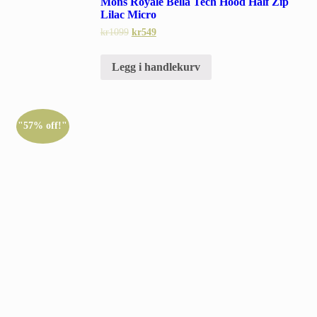
Mons Royale Bella Tech Hood Half Zip
Lilac Micro
kr
1099
kr
549
Legg i handlekurv
"57% off!"