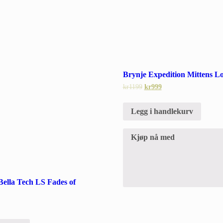
Brynje Expedition Mittens L
kr
1199
kr
999
Legg i handlekurv
Kjøp nå med
ella Tech LS Fades of