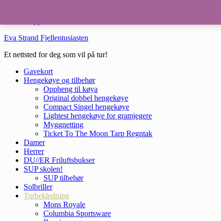
Hopp til hovedinnhold
Hopp til bunntekst
Eva Strand Fjellentusiasten
Et nettsted for deg som vil på tur!
Gavekort
Hengekøye og tilbehør
Oppheng til køya
Original dobbel hengekøye
Compact Singel hengekøye
Lightest hengekøye for gramjegere
Myggnetting
Ticket To The Moon Tarp Regntak
Damer
Herrer
DU//ER Friluftsbukser
SUP skolen!
SUP tilbehør
Solbriller
Turbekledning
Mons Royale
Columbia Sportsware