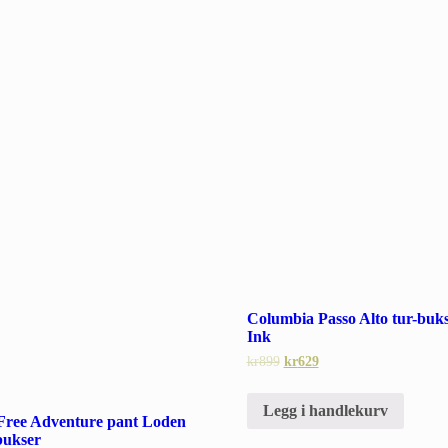
Columbia Passo Alto tur-buks
Ink
kr
899
kr
629
Legg i handlekurv
Free Adventure pant Loden
bukser