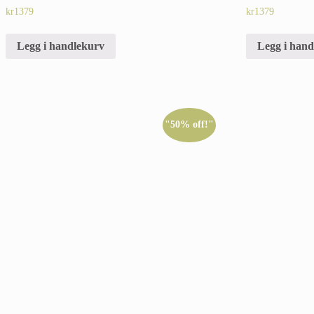
kr
1379
kr
1379
Legg i han
Legg i handlekurv
"50% off!"