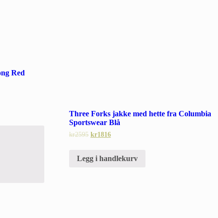
ong Red
Three Forks jakke med hette fra Columbia
Sportswear Blå
kr
2595
kr
1816
Legg i handlekurv