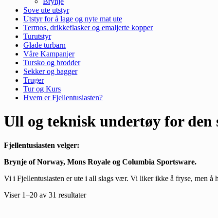
Brynje
Sove ute utstyr
Utstyr for å lage og nyte mat ute
Termos, drikkeflasker og emaljerte kopper
Turutstyr
Glade turbarn
Våre Kampanjer
Tursko og brodder
Sekker og bagger
Truger
Tur og Kurs
Hvem er Fjellentusiasten?
Ull og teknisk undertøy for den 
Fjellentusiasten velger:
Brynje of Norway, Mons Royale og Columbia Sportsware.
Vi i Fjellentusiasten er ute i all slags vær. Vi liker ikke å fryse, men
Viser 1–20 av 31 resultater