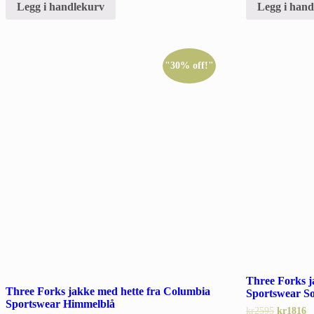
Legg i han
Legg i handlekurv
"30% off!"
Three Forks j
Three Forks jakke med hette fra Columbia
Sportswear So
Sportswear Himmelblå
kr
2595
kr
1816