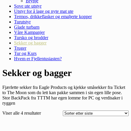
Brynje
Sove ute utstyr
Utstyr for å lage og nyte mat ute
Termos, drikkeflasker og emaljerte kopper
Turutstyr
Glade turbarn
Våre Kampanjer
Tursko og brodder
Sekker og bagger
Truger
Tur og Kurs
Hvem er Fjellentusiasten?
Sekker og bagger
Fjærlette sekker fra Eagle Products og kjekke småsekker fra Ticket
to The Moon som du lett kan pakke sammen i sin egen lille pose.
Stor BackPack fra TTTM har egen lomme for PC og verdisaker i
ryggen
Viser alle 4 resultater