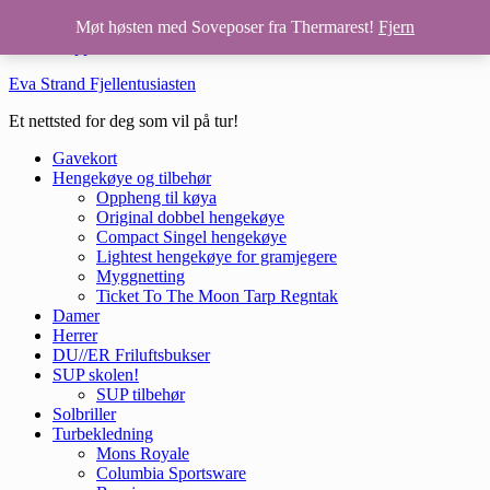
Hopp til hovedinnhold
Møt høsten med Soveposer fra Thermarest!
Fjern
Hopp til bunntekst
Eva Strand Fjellentusiasten
Et nettsted for deg som vil på tur!
Gavekort
Hengekøye og tilbehør
Oppheng til køya
Original dobbel hengekøye
Compact Singel hengekøye
Lightest hengekøye for gramjegere
Myggnetting
Ticket To The Moon Tarp Regntak
Damer
Herrer
DU//ER Friluftsbukser
SUP skolen!
SUP tilbehør
Solbriller
Turbekledning
Mons Royale
Columbia Sportsware