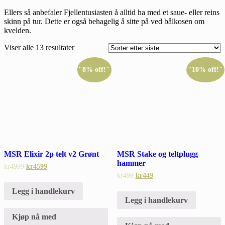
Ellers så anbefaler Fjellentusiasten å alltid ha med et saue- eller reins
skinn på tur. Dette er også behagelig å sitte på ved bålkosen om
kvelden.
Viser alle 13 resultater
"8% off!"
"10% off!"
MSR Elixir 2p telt v2 Grønt
MSR Stake og teltplugg
hammer
kr
4999
kr
4599
kr
499
kr
449
Legg i handlekurv
Legg i handlekurv
Kjøp nå med