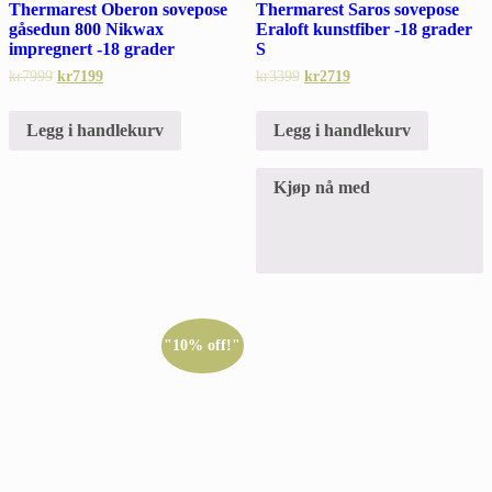
Thermarest Oberon sovepose
Thermarest Saros sovepose
gåsedun 800 Nikwax
Eraloft kunstfiber -18 grader
impregnert -18 grader
S
kr
7999
kr
7199
kr
3399
kr
2719
Legg i handlekurv
Legg i handlekurv
Kjøp nå med
"10% off!"