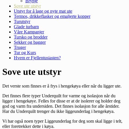
Brynje
Sove ute utstyr
Utstyr for å lage og nyte mat ute
Termos, drikkeflasker og emaljerte kopper
Turutstyr
Glade turbarn
Våre Kampanjer
Tursko og brodder
Sekker og bagger
Truger
Tur og Kurs
Hvem er Fjellentusiasten?
Sove ute utstyr
Det verste som finnes er å frys i hengekøya eller når du ligger ute.
Det finnes flere typer Underquilt for varme og isolasjon når du
ligger i hengekøye. Felles for disse er at de isolerer og holder deg
god og varm fra undersiden. Det finnes isolasjon for alle årstider.
Har du Underquilt trenger du ikke liggeunderlag i hengekøya.
Vi har også noen typer Liggeunderlag for deg som skal ligge i telt,
eller foretrekker dette i køya.