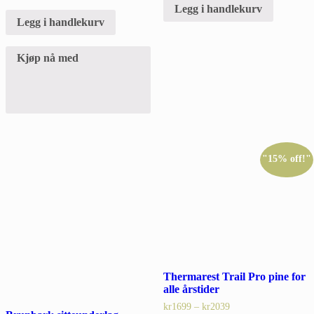
Legg i handlekurv
Legg i handlekurv
Kjøp nå med
"15% off!"
Thermarest Trail Pro pine for
alle årstider
kr
1699
–
kr
2039