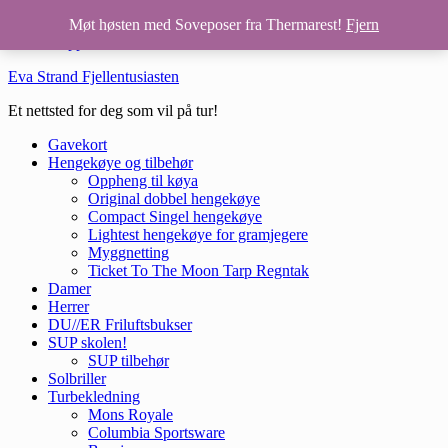
Hopp til hovedinnhold
Møt høsten med Soveposer fra Thermarest!
Fjern
Hopp til bunntekst
Eva Strand Fjellentusiasten
Et nettsted for deg som vil på tur!
Gavekort
Hengekøye og tilbehør
Oppheng til køya
Original dobbel hengekøye
Compact Singel hengekøye
Lightest hengekøye for gramjegere
Myggnetting
Ticket To The Moon Tarp Regntak
Damer
Herrer
DU//ER Friluftsbukser
SUP skolen!
SUP tilbehør
Solbriller
Turbekledning
Mons Royale
Columbia Sportsware