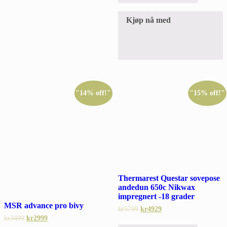
Kjøp nå med
"14% off!"
"15% off!"
Thermarest Questar sovepose
andedun 650c Nikwax
impregnert -18 grader
MSR advance pro bivy
kr
5799
kr
4929
kr
3499
kr
2999