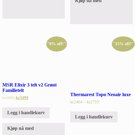
Kjøp nå med
"8% off!"
"15% off!"
MSR Elixir 3 telt v2 Grønt
Familietelt
Thermarest Topo Neoair luxe
kr
5999
kr
5499
kr
2464
–
kr
2719
Legg i handlekurv
Legg i handlekurv
Kjøp nå med