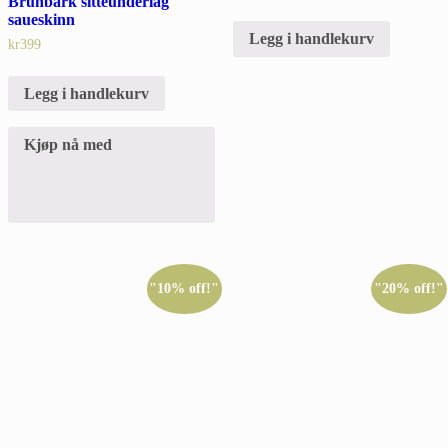
Brunbark sitteunderlag
saueskinn
Legg i handlekurv
kr
399
Legg i handlekurv
Kjøp nå med
"10% off!"
"20% off!"