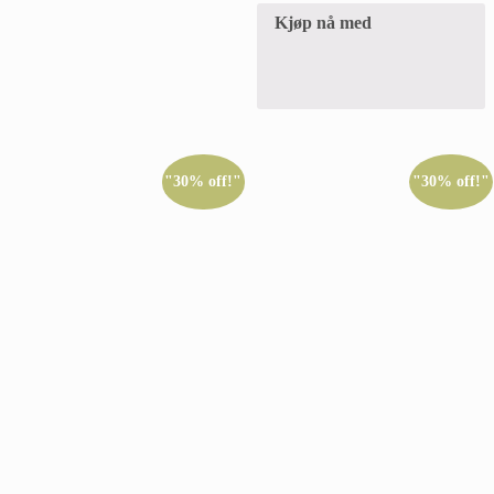
Kjøp nå med
"30% off!"
"30% off!"