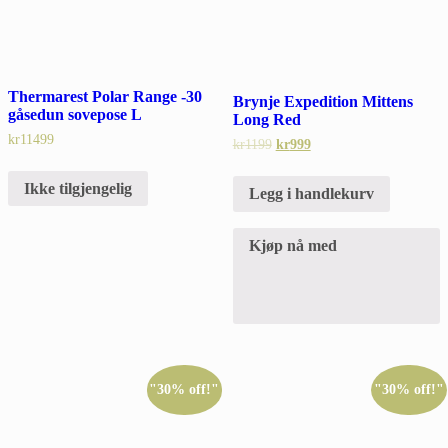
Thermarest Polar Range -30
Brynje Expedition Mittens
gåsedun sovepose L
Long Red
kr
11499
kr
1199
kr
999
Ikke tilgjengelig
Legg i handlekurv
Kjøp nå med
"30% off!"
"30% off!"