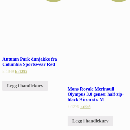
Autumn Park dunjakke fra
Columbia Sportswear Rød
kr
1849
kr
1295
Legg i handlekurv
Mons Royale Merinoull
Olympus 3.0 genser half-zip-
black 9 iron str. M
kr
1279
kr
895
Legg i handlekurv