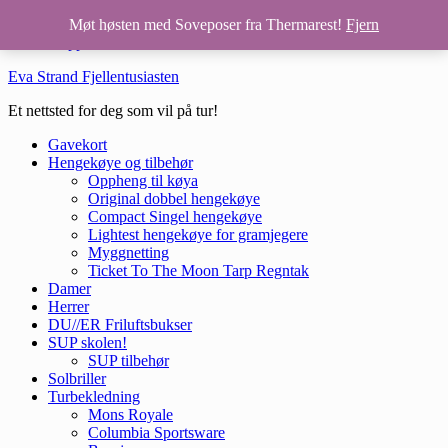
Hopp til hovedinnhold
Møt høsten med Soveposer fra Thermarest!
Fjern
Hopp til bunntekst
Eva Strand Fjellentusiasten
Et nettsted for deg som vil på tur!
Gavekort
Hengekøye og tilbehør
Oppheng til køya
Original dobbel hengekøye
Compact Singel hengekøye
Lightest hengekøye for gramjegere
Myggnetting
Ticket To The Moon Tarp Regntak
Damer
Herrer
DU//ER Friluftsbukser
SUP skolen!
SUP tilbehør
Solbriller
Turbekledning
Mons Royale
Columbia Sportsware