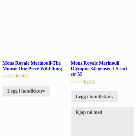
Mons Royale Merinoull-The
Mons Royale Merinoull
Monsie One Piece Wild thing
Olympus 3.0 genser LS sort
str M
kr
1979
kr
1400
kr
1097
kr
768
Legg i handlekurv
Legg i handlekurv
Kjøp nå med