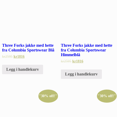
Three Forks jakke med hette
Three Forks jakke med hette
fra Columbia Sportswear Blå
fra Columbia Sportswear
Himmelblå
kr
2595
kr
1816
kr
2595
kr
1816
Legg i handlekurv
Legg i handlekurv
"30% off!"
"30% off!"