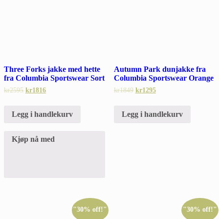
Three Forks jakke med hette
Autumn Park dunjakke fra
fra Columbia Sportswear Sort
Columbia Sportswear Orange
kr
2595
kr
1816
kr
1849
kr
1295
Legg i handlekurv
Legg i handlekurv
Kjøp nå med
"30% off!"
"30% off!"