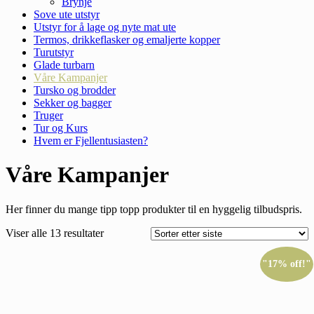
Brynje
Sove ute utstyr
Utstyr for å lage og nyte mat ute
Termos, drikkeflasker og emaljerte kopper
Turutstyr
Glade turbarn
Våre Kampanjer
Tursko og brodder
Sekker og bagger
Truger
Tur og Kurs
Hvem er Fjellentusiasten?
Våre Kampanjer
Her finner du mange tipp topp produkter til en hyggelig tilbudspris.
Viser alle 13 resultater
"17% off!"