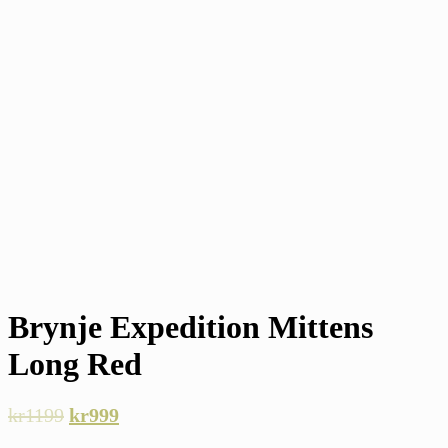
Brynje Expedition Mittens
Long Red
kr
1199
kr
999