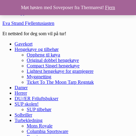
Hopp til hovedinnhold
Møt høsten med Soveposer fra Thermarest!
Fjern
Hopp til bunntekst
Eva Strand Fjellentusiasten
Et nettsted for deg som vil på tur!
Gavekort
Hengekøye og tilbehør
Oppheng til køya
Original dobbel hengekøye
Compact Singel hengekøye
Lightest hengekøye for gramjegere
Myggnetting
Ticket To The Moon Tarp Regntak
Damer
Herrer
DU//ER Friluftsbukser
SUP skolen!
SUP tilbehør
Solbriller
Turbekledning
Mons Royale
Columbia Sportsware