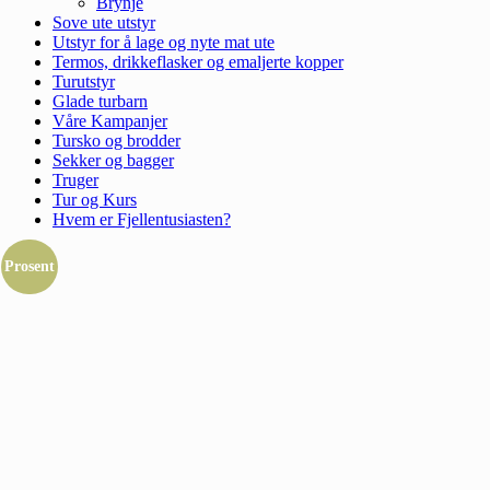
Brynje
Sove ute utstyr
Utstyr for å lage og nyte mat ute
Termos, drikkeflasker og emaljerte kopper
Turutstyr
Glade turbarn
Våre Kampanjer
Tursko og brodder
Sekker og bagger
Truger
Tur og Kurs
Hvem er Fjellentusiasten?
Prosent