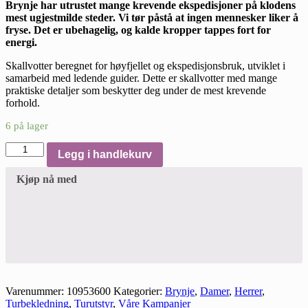
Brynje har utrustet mange krevende ekspedisjoner på klodens
mest ugjestmilde steder. Vi tør påstå at ingen mennesker liker å
fryse. Det er ubehagelig, og kalde kropper tappes fort for
energi.
Skallvotter beregnet for høyfjellet og ekspedisjonsbruk, utviklet i
samarbeid med ledende guider. Dette er skallvotter med mange
praktiske detaljer som beskytter deg under de mest krevende
forhold.
6 på lager
Brynje
Legg i handlekurv
Expedition
Mittens
Kjøp nå med
Long
Red
antall
Varenummer:
10953600
Kategorier:
Brynje
,
Damer
,
Herrer
,
Turbekledning
,
Turutstyr
,
Våre Kampanjer