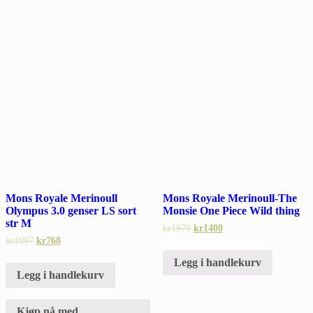
Mons Royale Merinoull
Mons Royale Merinoull-The
Olympus 3.0 genser LS sort
Monsie One Piece Wild thing
str M
kr
1979
kr
1400
kr
1097
kr
768
Legg i handlekurv
Legg i handlekurv
Kjøp nå med