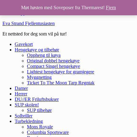
Hopp til hovedinnhold
Møt høsten med Soveposer fra Thermarest!
Fjern
Hopp til bunntekst
Eva Strand Fjellentusiasten
Et nettsted for deg som vil på tur!
Gavekort
Hengekøye og tilbehør
Oppheng til køya
Original dobbel hengekøye
Compact Singel hengekøye
Lightest hengekøye for gramjegere
Myggnetting
Ticket To The Moon Tarp Regntak
Damer
Herrer
DU//ER Friluftsbukser
SUP skolen!
SUP tilbehør
Solbriller
Turbekledning
Mons Royale
Columbia Sportsware