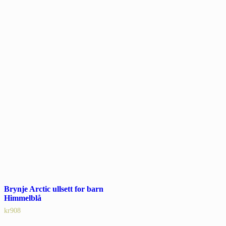
Brynje Arctic ullsett for barn
Himmelblå
kr
908