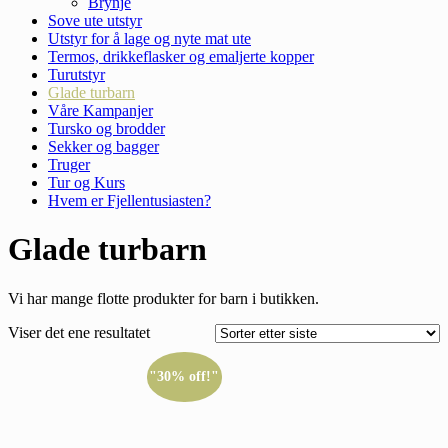
Brynje
Sove ute utstyr
Utstyr for å lage og nyte mat ute
Termos, drikkeflasker og emaljerte kopper
Turutstyr
Glade turbarn
Våre Kampanjer
Tursko og brodder
Sekker og bagger
Truger
Tur og Kurs
Hvem er Fjellentusiasten?
Glade turbarn
Vi har mange flotte produkter for barn i butikken.
Viser det ene resultatet
"30% off!"