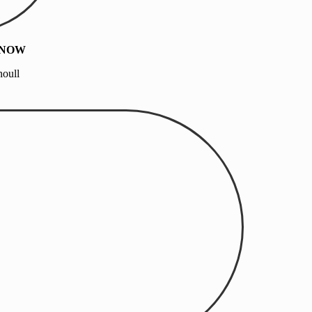
 SNOW
oull