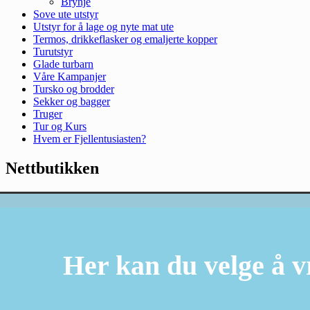
Brynje
Sove ute utstyr
Utstyr for å lage og nyte mat ute
Termos, drikkeflasker og emaljerte kopper
Turutstyr
Glade turbarn
Våre Kampanjer
Tursko og brodder
Sekker og bagger
Truger
Tur og Kurs
Hvem er Fjellentusiasten?
Nettbutikken
Her kan du velge å v