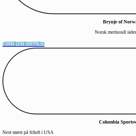
Brynje of Norw
Norsk merinoull side
FINN DIN BRYNJE
Columbia Sports
Nest størst på friluft i USA