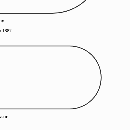
ay
n 1887
wear