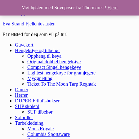
Hopp til hovedinnhold
Møt høsten med Soveposer fra Thermarest!
Fjern
Hopp til bunntekst
Eva Strand Fjellentusiasten
Et nettsted for deg som vil på tur!
Gavekort
Hengekøye og tilbehør
Oppheng til køya
Original dobbel hengekøye
Compact Singel hengekøye
Lightest hengekøye for gramjegere
Myggnetting
Ticket To The Moon Tarp Regntak
Damer
Herrer
DU//ER Friluftsbukser
SUP skolen!
SUP tilbehør
Solbriller
Turbekledning
Mons Royale
Columbia Sportsware