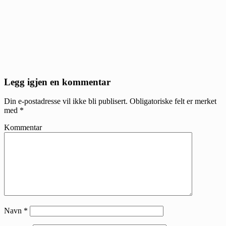
Reader
Legg igjen en kommentar
Interactions
Din e-postadresse vil ikke bli publisert.
Obligatoriske felt er merket
med
*
Kommentar
Navn
*