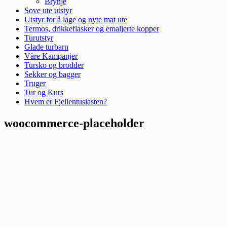
Brynje
Sove ute utstyr
Utstyr for å lage og nyte mat ute
Termos, drikkeflasker og emaljerte kopper
Turutstyr
Glade turbarn
Våre Kampanjer
Tursko og brodder
Sekker og bagger
Truger
Tur og Kurs
Hvem er Fjellentusiasten?
woocommerce-placeholder