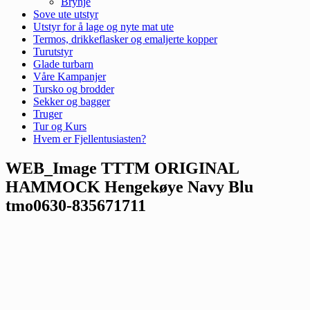
Brynje
Sove ute utstyr
Utstyr for å lage og nyte mat ute
Termos, drikkeflasker og emaljerte kopper
Turutstyr
Glade turbarn
Våre Kampanjer
Tursko og brodder
Sekker og bagger
Truger
Tur og Kurs
Hvem er Fjellentusiasten?
WEB_Image TTTM ORIGINAL
HAMMOCK Hengekøye Navy Blu
tmo0630-835671711