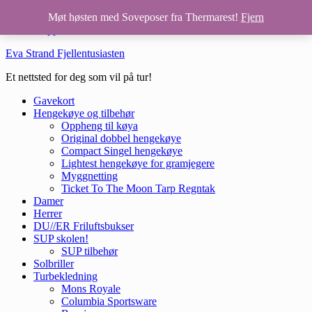
Hopp til hovedinnhold
Møt høsten med Soveposer fra Thermarest!
Fjern
Hopp til bunntekst
Eva Strand Fjellentusiasten
Et nettsted for deg som vil på tur!
Gavekort
Hengekøye og tilbehør
Oppheng til køya
Original dobbel hengekøye
Compact Singel hengekøye
Lightest hengekøye for gramjegere
Myggnetting
Ticket To The Moon Tarp Regntak
Damer
Herrer
DU//ER Friluftsbukser
SUP skolen!
SUP tilbehør
Solbriller
Turbekledning
Mons Royale
Columbia Sportsware