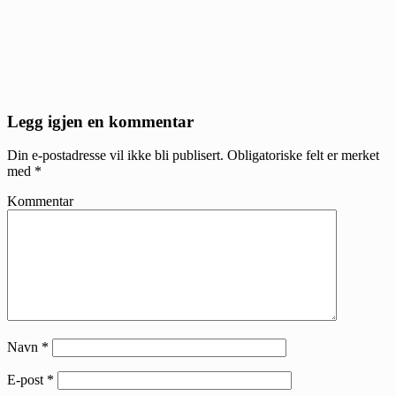
Reader
Legg igjen en kommentar
Interactions
Din e-postadresse vil ikke bli publisert.
Obligatoriske felt er merket
med
*
Kommentar
Navn
*
E-post
*