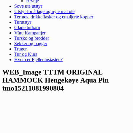
Brynje
Sove ute utstyr
Utstyr for å lage og nyte mat ute
Termos, drikkeflasker og emaljerte kopper
Turutstyr
Glade turbarn
Våre Kampanjer
Tursko og brodder
Sekker og bagger
Truger
Tur og Kurs
Hvem er Fjellentusiasten?
WEB_Image TTTM ORIGINAL
HAMMOCK Hengekøye Aqua Pin
tmo15211081990804