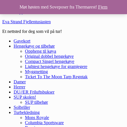
Hopp til hovedinnhold
Møt høsten med Soveposer fra Thermarest!
Fjern
Hopp til bunntekst
Eva Strand Fjellentusiasten
Et nettsted for deg som vil på tur!
Gavekort
Hengekøye og tilbehør
Oppheng til køya
Original dobbel hengekøye
Compact Singel hengekøye
Lightest hengekøye for gramjegere
Myggnetting
Ticket To The Moon Tarp Regntak
Damer
Herrer
DU//ER Friluftsbukser
SUP skolen!
SUP tilbehør
Solbriller
Turbekledning
Mons Royale
Columbia Sportsware