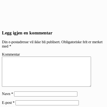
Reader
Legg igjen en kommentar
Interactions
Din e-postadresse vil ikke bli publisert.
Obligatoriske felt er merket
med
*
Kommentar
Navn
*
E-post
*