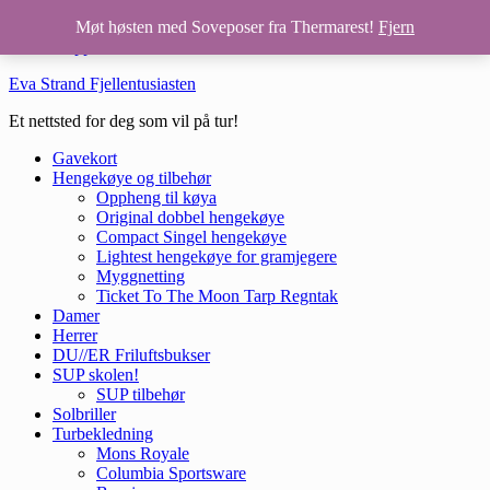
Hopp til hovedinnhold
Møt høsten med Soveposer fra Thermarest!
Fjern
Hopp til bunntekst
Eva Strand Fjellentusiasten
Et nettsted for deg som vil på tur!
Gavekort
Hengekøye og tilbehør
Oppheng til køya
Original dobbel hengekøye
Compact Singel hengekøye
Lightest hengekøye for gramjegere
Myggnetting
Ticket To The Moon Tarp Regntak
Damer
Herrer
DU//ER Friluftsbukser
SUP skolen!
SUP tilbehør
Solbriller
Turbekledning
Mons Royale
Columbia Sportsware