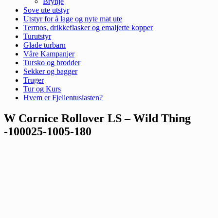
Brynje
Sove ute utstyr
Utstyr for å lage og nyte mat ute
Termos, drikkeflasker og emaljerte kopper
Turutstyr
Glade turbarn
Våre Kampanjer
Tursko og brodder
Sekker og bagger
Truger
Tur og Kurs
Hvem er Fjellentusiasten?
W Cornice Rollover LS – Wild Thing
-100025-1005-180