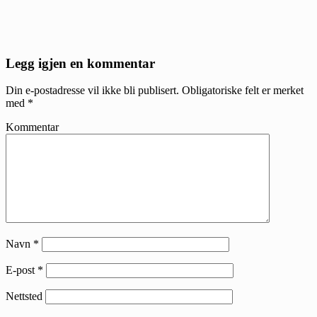
Reader
Legg igjen en kommentar
Interactions
Din e-postadresse vil ikke bli publisert.
Obligatoriske felt er merket
med
*
Kommentar
Navn
*
E-post
*
Nettsted