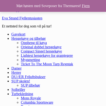
Hopp til hovedinnhold
Møt høsten med Soveposer fra Thermarest!
Fjern
Hopp til bunntekst
Eva Strand Fjellentusiasten
Et nettsted for deg som vil på tur!
Gavekort
Hengekøye og tilbehør
Oppheng til køya
Original dobbel hengekøye
Compact Singel hengekøye
Lightest hengekøye for gramjegere
Myggnetting
Ticket To The Moon Tarp Regntak
Damer
Herrer
DU//ER Friluftsbukser
SUP skolen!
SUP tilbehør
Solbriller
Turbekledning
Mons Royale
Columbia Sportsware