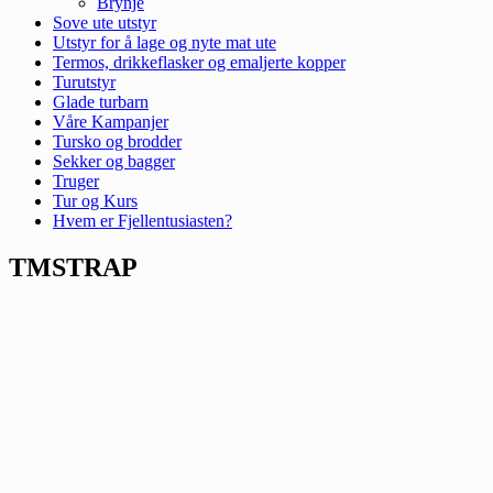
Brynje
Sove ute utstyr
Utstyr for å lage og nyte mat ute
Termos, drikkeflasker og emaljerte kopper
Turutstyr
Glade turbarn
Våre Kampanjer
Tursko og brodder
Sekker og bagger
Truger
Tur og Kurs
Hvem er Fjellentusiasten?
TMSTRAP