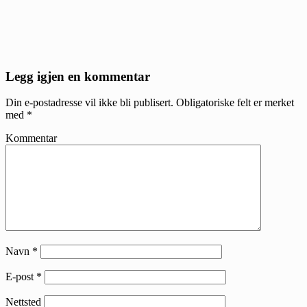
Reader
Legg igjen en kommentar
Interactions
Din e-postadresse vil ikke bli publisert.
Obligatoriske felt er merket
med
*
Kommentar
Navn
*
E-post
*
Nettsted