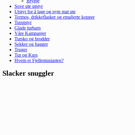
Brynje
Sove ute utstyr
Utstyr for å lage og nyte mat ute
Termos, drikkeflasker og emaljerte kopper
Turutstyr
Glade turbarn
Våre Kampanjer
Tursko og brodder
Sekker og bagger
Truger
Tur og Kurs
Hvem er Fjellentusiasten?
Slacker snuggler