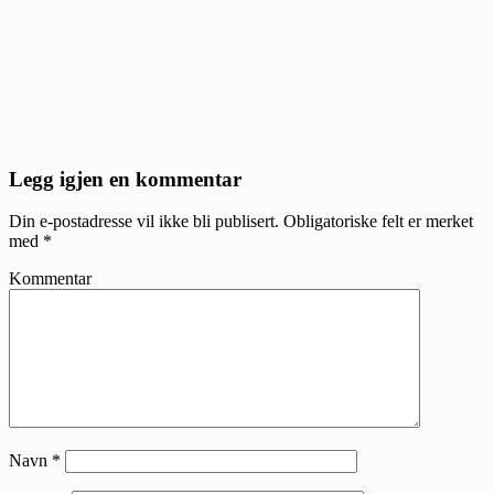
Reader
Legg igjen en kommentar
Interactions
Din e-postadresse vil ikke bli publisert.
Obligatoriske felt er merket
med
*
Kommentar
Navn
*