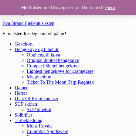
Hopp til hovedinnhold
Møt høsten med Soveposer fra Thermarest!
Fjern
Hopp til bunntekst
Eva Strand Fjellentusiasten
Et nettsted for deg som vil på tur!
Gavekort
Hengekøye og tilbehør
Oppheng til køya
Original dobbel hengekøye
Compact Singel hengekøye
Lightest hengekøye for gramjegere
Myggnetting
Ticket To The Moon Tarp Regntak
Damer
Herrer
DU//ER Friluftsbukser
SUP skolen!
SUP tilbehør
Solbriller
Turbekledning
Mons Royale
Columbia Sportsware