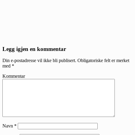
Reader
Legg igjen en kommentar
Interactions
Din e-postadresse vil ikke bli publisert.
Obligatoriske felt er merket
med
*
Kommentar
Navn
*