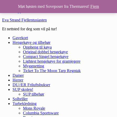
Hopp til hovedinnhold
Møt høsten med Soveposer fra Thermarest!
Fjern
Hopp til bunntekst
Eva Strand Fjellentusiasten
Et nettsted for deg som vil på tur!
Gavekort
Hengekøye og tilbehør
Oppheng til køya
Original dobbel hengekøye
Compact Singel hengekøye
Lightest hengekøye for gramjegere
Myggnetting
Ticket To The Moon Tarp Regntak
Damer
Herrer
DU//ER Friluftsbukser
SUP skolen!
SUP tilbehør
Solbriller
Turbekledning
Mons Royale
Columbia Sportsware