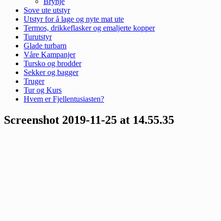
Brynje
Sove ute utstyr
Utstyr for å lage og nyte mat ute
Termos, drikkeflasker og emaljerte kopper
Turutstyr
Glade turbarn
Våre Kampanjer
Tursko og brodder
Sekker og bagger
Truger
Tur og Kurs
Hvem er Fjellentusiasten?
Screenshot 2019-11-25 at 14.55.35