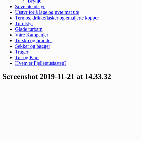
Brynje
Sove ute utstyr
Utstyr for å lage og nyte mat ute
Termos, drikkeflasker og emaljerte kopper
Turutstyr
Glade turbarn
Våre Kampanjer
Tursko og brodder
Sekker og bagger
Truger
Tur og Kurs
Hvem er Fjellentusiasten?
Screenshot 2019-11-21 at 14.33.32