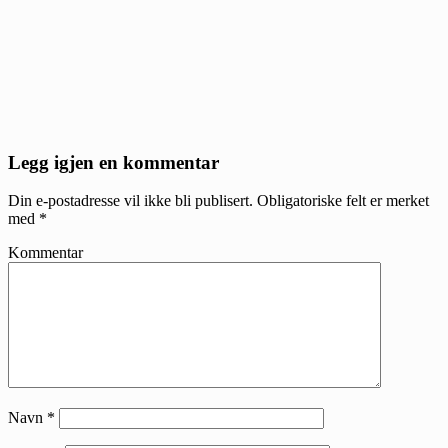
Reader
Legg igjen en kommentar
Interactions
Din e-postadresse vil ikke bli publisert.
Obligatoriske felt er merket
med
*
Kommentar
Navn
*