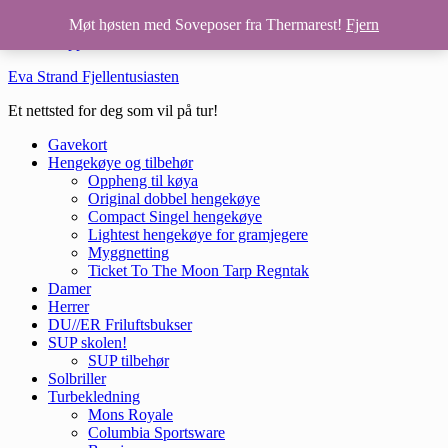
Hopp til hovedinnhold
Møt høsten med Soveposer fra Thermarest!
Fjern
Hopp til bunntekst
Eva Strand Fjellentusiasten
Et nettsted for deg som vil på tur!
Gavekort
Hengekøye og tilbehør
Oppheng til køya
Original dobbel hengekøye
Compact Singel hengekøye
Lightest hengekøye for gramjegere
Myggnetting
Ticket To The Moon Tarp Regntak
Damer
Herrer
DU//ER Friluftsbukser
SUP skolen!
SUP tilbehør
Solbriller
Turbekledning
Mons Royale
Columbia Sportsware