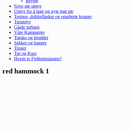
Brynje
Sove ute utstyr
Utstyr for å lage og nyte mat ute
Termos, drikkeflasker og emaljerte kopper
Turutstyr
Glade turbarn
Våre Kampanjer
Tursko og brodder
Sekker og bagger
Truger
Tur og Kurs
Hvem er Fjellentusiasten?
red hammock 1