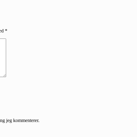
med
*
gang jeg kommenterer.