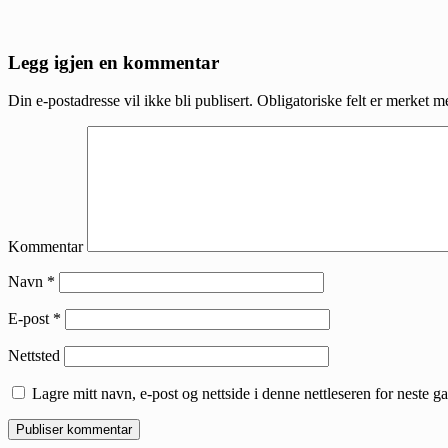
Reader
Legg igjen en kommentar
Interactions
Din e-postadresse vil ikke bli publisert.
Obligatoriske felt er merket 
Kommentar
Navn
*
E-post
*
Nettsted
Lagre mitt navn, e-post og nettside i denne nettleseren for neste 