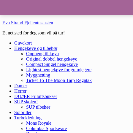
Hopp til hovedinnhold
Hopp til bunntekst
Eva Strand Fjellentusiasten
Et nettsted for deg som vil på tur!
Gavekort
Hengekøye og tilbehør
Oppheng til køya
Original dobbel hengekøye
Compact Singel hengekøye
Lightest hengekøye for gramjegere
Myggnetting
Ticket To The Moon Tarp Regntak
Damer
Herrer
DU//ER Friluftsbukser
SUP skolen!
SUP tilbehør
Solbriller
Turbekledning
Mons Royale
Columbia Sportsware