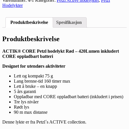
Varenummer:
4-1
Kategorier:
Petzl Active hodelykter
,
Petzl
Hodelykter
Produktbeskrivelse
Spesifikasjon
Produktbeskrivelse
ACTIK® CORE Petzl hodelykt Rød – 420Lumen inkludert
CORE oppladbart batteri
Designet for utendørs aktiviteter
Lett og kompakt 75 g
Lang brenne-tid 160 timer max
Lett å bruke – en knapp
5 års garanti
Oppladbar med CORE oppladbart batteri (inkludert i prisen)
Tre lys nivåer
Rødt lys
90 m max distanse
Denne lykte er fra Petzl´s ACTIVE collection.