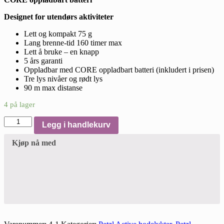
Designet for utendørs aktiviteter
Lett og kompakt 75 g
Lang brenne-tid 160 timer max
Lett å bruke – en knapp
5 års garanti
Oppladbar med CORE oppladbart batteri (inkludert i prisen)
Tre lys nivåer og rødt lys
90 m max distanse
4 på lager
Petzl
Legg i handlekurv
ACTIK®
CORE
Kjøp nå med
hodelykt
Rød
med
CORE
oppladbart
batteri
450lm
antall