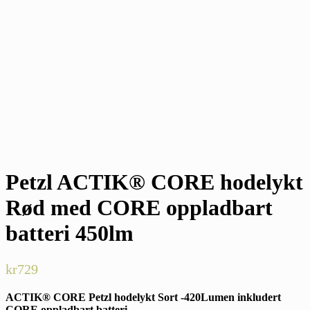
Petzl ACTIK® CORE hodelykt
Rød med CORE oppladbart
batteri 450lm
kr
729
ACTIK® CORE Petzl hodelykt Sort -420Lumen inkludert
CORE oppladbart batteri