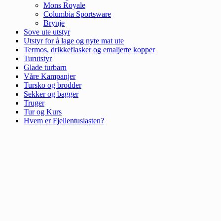
Mons Royale
Columbia Sportsware
Brynje
Sove ute utstyr
Utstyr for å lage og nyte mat ute
Termos, drikkeflasker og emaljerte kopper
Turutstyr
Glade turbarn
Våre Kampanjer
Tursko og brodder
Sekker og bagger
Truger
Tur og Kurs
Hvem er Fjellentusiasten?