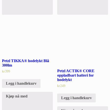
Petzl TIKKA® hodelykt Blå
300lm
Petzl ACTIK® CORE
kr
399
oppladbart batteri for
hodelykt
Legg i handlekurv
kr
249
Kjøp nå med
Legg i handlekurv