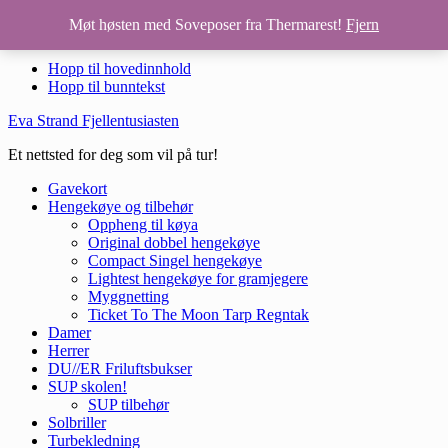
ACTIK® CORE Petzl hodelykt Sort - 420Lumen inkludert CORE
Møt høsten med Soveposer fra Thermarest!
Fjern
oppladbart batteri
Hopp til hovedinnhold
Hopp til bunntekst
Eva Strand Fjellentusiasten
Et nettsted for deg som vil på tur!
Gavekort
Hengekøye og tilbehør
Oppheng til køya
Original dobbel hengekøye
Compact Singel hengekøye
Lightest hengekøye for gramjegere
Myggnetting
Ticket To The Moon Tarp Regntak
Damer
Herrer
DU//ER Friluftsbukser
SUP skolen!
SUP tilbehør
Solbriller
Turbekledning