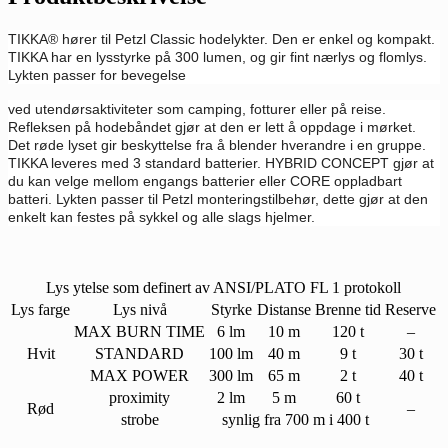
TIKKA® hører til Petzl Classic hodelykter. Den er enkel og kompakt.
TIKKA har en lysstyrke på 300 lumen, og gir fint nærlys og flomlys.
Lykten passer for bevegelse
ved utendørsaktiviteter som camping, fotturer eller på reise.
Refleksen på hodebåndet gjør at den er lett å oppdage i mørket.
Det røde lyset gir beskyttelse fra å blender hverandre i en gruppe.
TIKKA leveres med 3 standard batterier. HYBRID CONCEPT gjør at
du kan velge mellom engangs batterier eller CORE oppladbart
batteri. Lykten passer til Petzl monteringstilbehør, dette gjør at den
enkelt kan festes på sykkel og alle slags hjelmer.
Lys ytelse som definert av ANSI/PLATO FL 1 protokoll
Lys farge
Lys nivå
Styrke
Distanse
Brenne tid
Reserve
MAX BURN TIME
6 lm
10 m
120 t
–
Hvit
STANDARD
100 lm
40 m
9 t
30 t
MAX POWER
300 lm
65 m
2 t
40 t
proximity
2 lm
5 m
60 t
Rød
–
strobe
synlig fra 700 m i 400 t