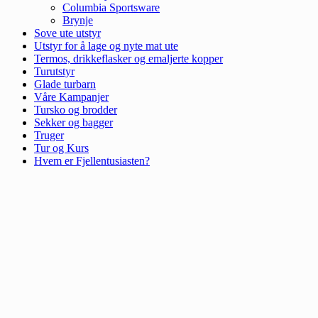
Columbia Sportsware
Brynje
Sove ute utstyr
Utstyr for å lage og nyte mat ute
Termos, drikkeflasker og emaljerte kopper
Turutstyr
Glade turbarn
Våre Kampanjer
Tursko og brodder
Sekker og bagger
Truger
Tur og Kurs
Hvem er Fjellentusiasten?