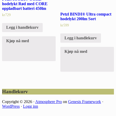
hodelykt Rød med CORE
oppladbart batteri 450lm
Petzl BINDI® Ultra compact
kr
729
hodelykt 200lm Sort
kr
599
Legg i handlekurv
Legg i handlekurv
Kjøp nå med
Kjøp nå med
Footer
Handlekurv
Copyright © 2026 ·
Atmosphere Pro
on
Genesis Framework
·
WordPress
·
Logg inn