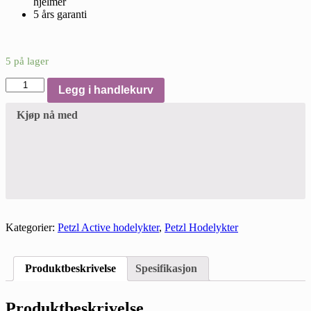
hjelmer
5 års garanti
5 på lager
Petzl
Legg i handlekurv
TIKKA®
hodelykt
Kjøp nå med
Sort
300lm
antall
Kategorier:
Petzl Active hodelykter
,
Petzl Hodelykter
Produktbeskrivelse
Spesifikasjon
Produktbeskrivelse