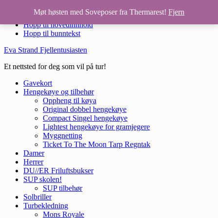
TIKKA® Petzl hodelykt grønn
Møt høsten med Soveposer fra Thermarest!
Fjern
Hopp til hovedinnhold
Hopp til bunntekst
Eva Strand Fjellentusiasten
Et nettsted for deg som vil på tur!
Gavekort
Hengekøye og tilbehør
Oppheng til køya
Original dobbel hengekøye
Compact Singel hengekøye
Lightest hengekøye for gramjegere
Myggnetting
Ticket To The Moon Tarp Regntak
Damer
Herrer
DU//ER Friluftsbukser
SUP skolen!
SUP tilbehør
Solbriller
Turbekledning
Mons Royale