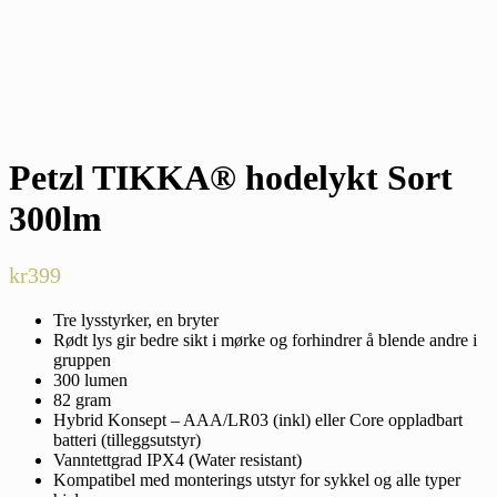
Petzl TIKKA® hodelykt Sort
300lm
kr
399
Tre lysstyrker, en bryter
Rødt lys gir bedre sikt i mørke og forhindrer å blende andre i
gruppen
300 lumen
82 gram
Hybrid Konsept – AAA/LR03 (inkl) eller Core oppladbart
batteri (tilleggsutstyr)
Vanntettgrad IPX4 (Water resistant)
Kompatibel med monterings utstyr for sykkel og alle typer