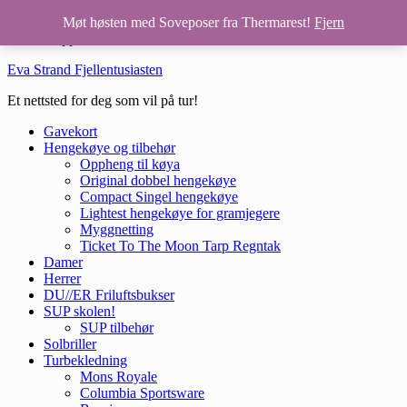
Hopp til hovedinnhold
Møt høsten med Soveposer fra Thermarest!
Fjern
Hopp til bunntekst
Eva Strand Fjellentusiasten
Et nettsted for deg som vil på tur!
Gavekort
Hengekøye og tilbehør
Oppheng til køya
Original dobbel hengekøye
Compact Singel hengekøye
Lightest hengekøye for gramjegere
Myggnetting
Ticket To The Moon Tarp Regntak
Damer
Herrer
DU//ER Friluftsbukser
SUP skolen!
SUP tilbehør
Solbriller
Turbekledning
Mons Royale
Columbia Sportsware