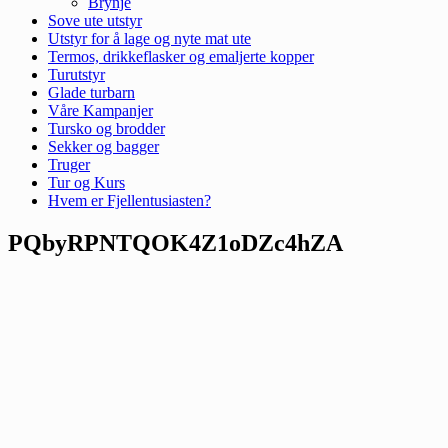
Brynje
Sove ute utstyr
Utstyr for å lage og nyte mat ute
Termos, drikkeflasker og emaljerte kopper
Turutstyr
Glade turbarn
Våre Kampanjer
Tursko og brodder
Sekker og bagger
Truger
Tur og Kurs
Hvem er Fjellentusiasten?
PQbyRPNTQOK4Z1oDZc4hZA