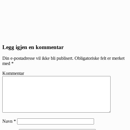
Reader
Legg igjen en kommentar
Interactions
Din e-postadresse vil ikke bli publisert.
Obligatoriske felt er merket
med
*
Kommentar
Navn
*