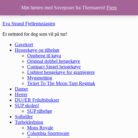
Hopp til hovedinnhold
Møt høsten med Soveposer fra Thermarest!
Fjern
Hopp til bunntekst
Eva Strand Fjellentusiasten
Et nettsted for deg som vil på tur!
Gavekort
Hengekøye og tilbehør
Oppheng til køya
Original dobbel hengekøye
Compact Singel hengekøye
Lightest hengekøye for gramjegere
Myggnetting
Ticket To The Moon Tarp Regntak
Damer
Herrer
DU//ER Friluftsbukser
SUP skolen!
SUP tilbehør
Solbriller
Turbekledning
Mons Royale
Columbia Sportsware