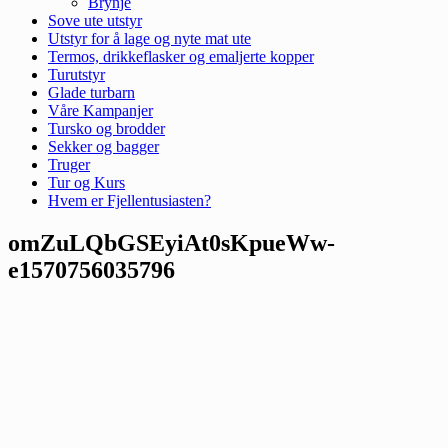
Brynje
Sove ute utstyr
Utstyr for å lage og nyte mat ute
Termos, drikkeflasker og emaljerte kopper
Turutstyr
Glade turbarn
Våre Kampanjer
Tursko og brodder
Sekker og bagger
Truger
Tur og Kurs
Hvem er Fjellentusiasten?
omZuLQbGSEyiAt0sKpueWw-
e1570756035796