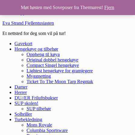
Hopp til hovedinnhold
Møt høsten med Soveposer fra Thermarest!
Fjern
Hopp til bunntekst
Eva Strand Fjellentusiasten
Et nettsted for deg som vil på tur!
Gavekort
Hengekøye og tilbehør
Oppheng til køya
Original dobbel hengekøye
Compact Singel hengekøye
Lightest hengekøye for gramjegere
Myggnetting
Ticket To The Moon Tarp Regntak
Damer
Herrer
DU//ER Friluftsbukser
SUP skolen!
SUP tilbehør
Solbriller
Turbekledning
Mons Royale
Columbia Sportsware