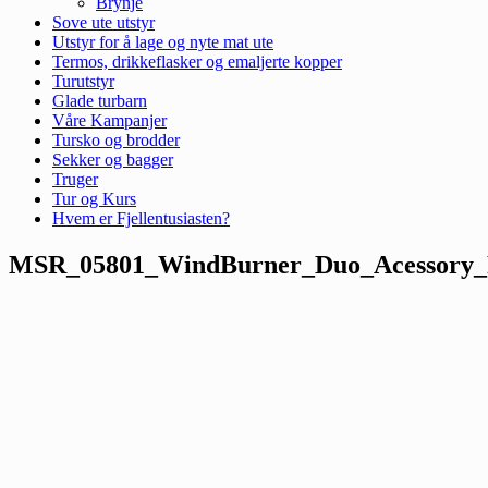
Brynje
Sove ute utstyr
Utstyr for å lage og nyte mat ute
Termos, drikkeflasker og emaljerte kopper
Turutstyr
Glade turbarn
Våre Kampanjer
Tursko og brodder
Sekker og bagger
Truger
Tur og Kurs
Hvem er Fjellentusiasten?
MSR_05801_WindBurner_Duo_Acessory_