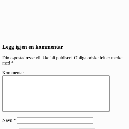
Reader
Legg igjen en kommentar
Interactions
Din e-postadresse vil ikke bli publisert.
Obligatoriske felt er merket
med
*
Kommentar
Navn
*