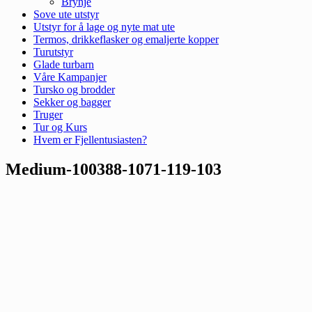
Brynje
Sove ute utstyr
Utstyr for å lage og nyte mat ute
Termos, drikkeflasker og emaljerte kopper
Turutstyr
Glade turbarn
Våre Kampanjer
Tursko og brodder
Sekker og bagger
Truger
Tur og Kurs
Hvem er Fjellentusiasten?
Medium-100388-1071-119-103