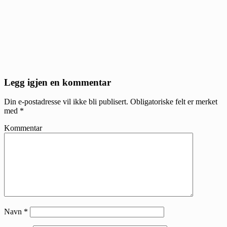
Reader
Legg igjen en kommentar
Interactions
Din e-postadresse vil ikke bli publisert.
Obligatoriske felt er merket
med
*
Kommentar
Navn
*