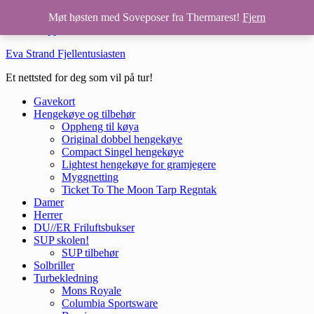
Hopp til hovedinnhold
Møt høsten med Soveposer fra Thermarest!
Fjern
Hopp til bunntekst
Eva Strand Fjellentusiasten
Et nettsted for deg som vil på tur!
Gavekort
Hengekøye og tilbehør
Oppheng til køya
Original dobbel hengekøye
Compact Singel hengekøye
Lightest hengekøye for gramjegere
Myggnetting
Ticket To The Moon Tarp Regntak
Damer
Herrer
DU//ER Friluftsbukser
SUP skolen!
SUP tilbehør
Solbriller
Turbekledning
Mons Royale
Columbia Sportsware