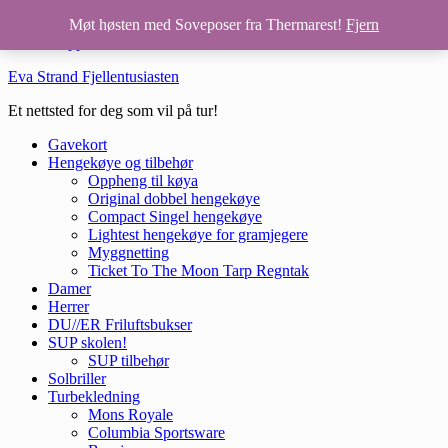
Hopp til hovedinnhold
Møt høsten med Soveposer fra Thermarest!
Fjern
Hopp til bunntekst
Eva Strand Fjellentusiasten
Et nettsted for deg som vil på tur!
Gavekort
Hengekøye og tilbehør
Oppheng til køya
Original dobbel hengekøye
Compact Singel hengekøye
Lightest hengekøye for gramjegere
Myggnetting
Ticket To The Moon Tarp Regntak
Damer
Herrer
DU//ER Friluftsbukser
SUP skolen!
SUP tilbehør
Solbriller
Turbekledning
Mons Royale
Columbia Sportsware