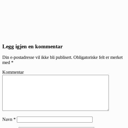
Reader
Legg igjen en kommentar
Interactions
Din e-postadresse vil ikke bli publisert.
Obligatoriske felt er merket
med
*
Kommentar
Navn
*