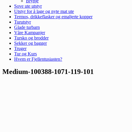
Brynje
Sove ute utstyr
Utstyr for å lage og nyte mat ute
Termos, drikkeflasker og emaljerte kopper
Turutstyr
Glade turbarn
Våre Kampanjer
Tursko og brodder
Sekker og bagger
Truger
Tur og Kurs
Hvem er Fjellentusiasten?
Medium-100388-1071-119-101