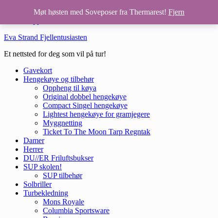
Hopp til hovedinnhold
Møt høsten med Soveposer fra Thermarest!
Fjern
Hopp til bunntekst
Eva Strand Fjellentusiasten
Et nettsted for deg som vil på tur!
Gavekort
Hengekøye og tilbehør
Oppheng til køya
Original dobbel hengekøye
Compact Singel hengekøye
Lightest hengekøye for gramjegere
Myggnetting
Ticket To The Moon Tarp Regntak
Damer
Herrer
DU//ER Friluftsbukser
SUP skolen!
SUP tilbehør
Solbriller
Turbekledning
Mons Royale
Columbia Sportsware