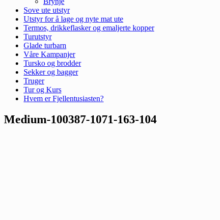
Brynje
Sove ute utstyr
Utstyr for å lage og nyte mat ute
Termos, drikkeflasker og emaljerte kopper
Turutstyr
Glade turbarn
Våre Kampanjer
Tursko og brodder
Sekker og bagger
Truger
Tur og Kurs
Hvem er Fjellentusiasten?
Medium-100387-1071-163-104