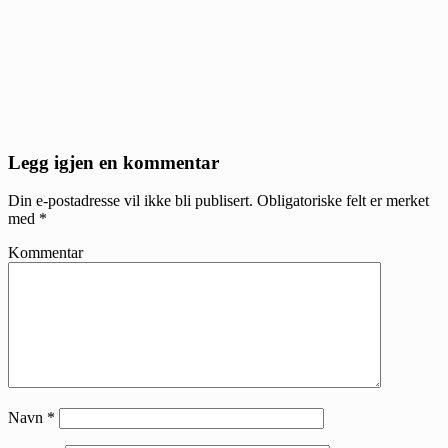
Reader
Legg igjen en kommentar
Interactions
Din e-postadresse vil ikke bli publisert.
Obligatoriske felt er merket
med
*
Kommentar
Navn
*