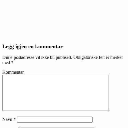
Reader
Legg igjen en kommentar
Interactions
Din e-postadresse vil ikke bli publisert.
Obligatoriske felt er merket
med
*
Kommentar
Navn
*