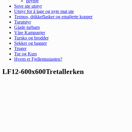
Brynje
Sove ute utstyr
Utstyr for å lage og nyte mat ute
Termos, drikkeflasker og emaljerte kopper
Turutstyr
Glade turbarn
Våre Kampanjer
Tursko og brodder
Sekker og bagger
Truger
Tur og Kurs
Hvem er Fjellentusiasten?
LF12-600x600Tretallerken