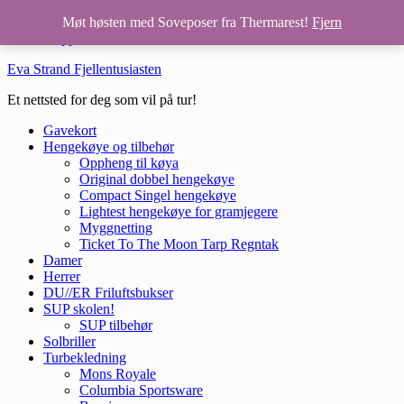
Hopp til hovedinnhold
Møt høsten med Soveposer fra Thermarest!
Fjern
Hopp til bunntekst
Eva Strand Fjellentusiasten
Et nettsted for deg som vil på tur!
Gavekort
Hengekøye og tilbehør
Oppheng til køya
Original dobbel hengekøye
Compact Singel hengekøye
Lightest hengekøye for gramjegere
Myggnetting
Ticket To The Moon Tarp Regntak
Damer
Herrer
DU//ER Friluftsbukser
SUP skolen!
SUP tilbehør
Solbriller
Turbekledning
Mons Royale
Columbia Sportsware