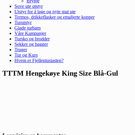
Brynje
Sove ute utstyr
Utstyr for å lage og nyte mat ute
Termos, drikkeflasker og emaljerte kopper
Turutstyr
Glade turbarn
Våre Kampanjer
Tursko og brodder
Sekker og bagger
Truger
Tur og Kurs
Hvem er Fjellentusiasten?
TTTM Hengekøye King Size Blå-Gul
Reader