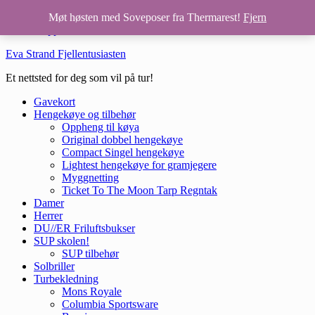
Hopp til hovedinnhold
Møt høsten med Soveposer fra Thermarest!
Fjern
Hopp til bunntekst
Eva Strand Fjellentusiasten
Et nettsted for deg som vil på tur!
Gavekort
Hengekøye og tilbehør
Oppheng til køya
Original dobbel hengekøye
Compact Singel hengekøye
Lightest hengekøye for gramjegere
Myggnetting
Ticket To The Moon Tarp Regntak
Damer
Herrer
DU//ER Friluftsbukser
SUP skolen!
SUP tilbehør
Solbriller
Turbekledning
Mons Royale
Columbia Sportsware