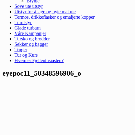
Brynje
Sove ute utstyr
Utstyr for å lage og nyte mat ute
Termos, drikkeflasker og emaljerte kopper
Turutstyr
Glade turbarn
Våre Kampanjer
Tursko og brodder
Sekker og bagger
Truger
Tur og Kurs
Hvem er Fjellentusiasten?
eyepoc11_50348596906_o