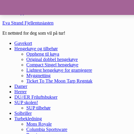
Hopp til hovedinnhold
Hopp til bunntekst
Eva Strand Fjellentusiasten
Et nettsted for deg som vil på tur!
Gavekort
Hengekøye og tilbehør
Oppheng til køya
Original dobbel hengekøye
Compact Singel hengekøye
Lightest hengekøye for gramjegere
Myggnetting
Ticket To The Moon Tarp Regntak
Damer
Herrer
DU//ER Friluftsbukser
SUP skolen!
SUP tilbehør
Solbriller
Turbekledning
Mons Royale
Columbia Sportsware