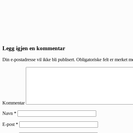
Reader
Legg igjen en kommentar
Interactions
Din e-postadresse vil ikke bli publisert.
Obligatoriske felt er merket 
Kommentar
Navn
*
E-post
*