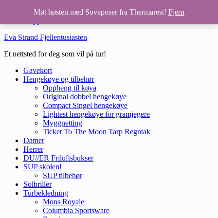
Hopp til hovedinnhold
Møt høsten med Soveposer fra Thermarest!
Fjern
Hopp til bunntekst
Eva Strand Fjellentusiasten
Et nettsted for deg som vil på tur!
Gavekort
Hengekøye og tilbehør
Oppheng til køya
Original dobbel hengekøye
Compact Singel hengekøye
Lightest hengekøye for gramjegere
Myggnetting
Ticket To The Moon Tarp Regntak
Damer
Herrer
DU//ER Friluftsbukser
SUP skolen!
SUP tilbehør
Solbriller
Turbekledning
Mons Royale
Columbia Sportsware