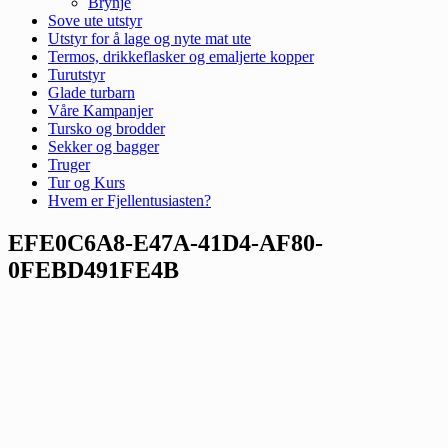
Brynje
Sove ute utstyr
Utstyr for å lage og nyte mat ute
Termos, drikkeflasker og emaljerte kopper
Turutstyr
Glade turbarn
Våre Kampanjer
Tursko og brodder
Sekker og bagger
Truger
Tur og Kurs
Hvem er Fjellentusiasten?
EFE0C6A8-E47A-41D4-AF80-
0FEBD491FE4B