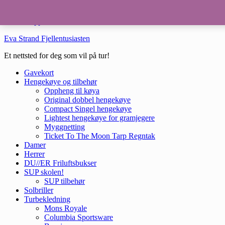
Hopp til hovedinnhold
Hopp til bunntekst
Eva Strand Fjellentusiasten
Et nettsted for deg som vil på tur!
Gavekort
Hengekøye og tilbehør
Oppheng til køya
Original dobbel hengekøye
Compact Singel hengekøye
Lightest hengekøye for gramjegere
Myggnetting
Ticket To The Moon Tarp Regntak
Damer
Herrer
DU//ER Friluftsbukser
SUP skolen!
SUP tilbehør
Solbriller
Turbekledning
Mons Royale
Columbia Sportsware