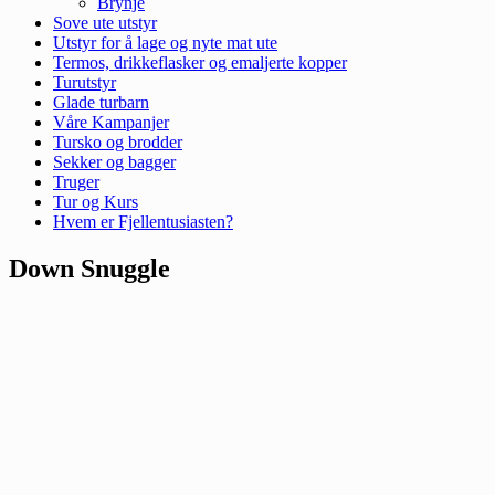
Brynje
Sove ute utstyr
Utstyr for å lage og nyte mat ute
Termos, drikkeflasker og emaljerte kopper
Turutstyr
Glade turbarn
Våre Kampanjer
Tursko og brodder
Sekker og bagger
Truger
Tur og Kurs
Hvem er Fjellentusiasten?
Down Snuggle