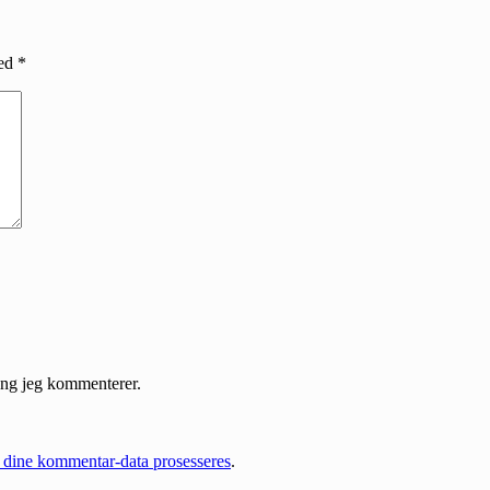
med
*
gang jeg kommenterer.
dine kommentar-data prosesseres
.