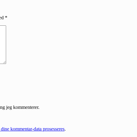
med
*
gang jeg kommenterer.
dine kommentar-data prosesseres
.