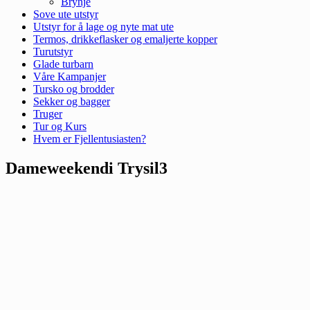
Brynje
Sove ute utstyr
Utstyr for å lage og nyte mat ute
Termos, drikkeflasker og emaljerte kopper
Turutstyr
Glade turbarn
Våre Kampanjer
Tursko og brodder
Sekker og bagger
Truger
Tur og Kurs
Hvem er Fjellentusiasten?
Dameweekendi Trysil3