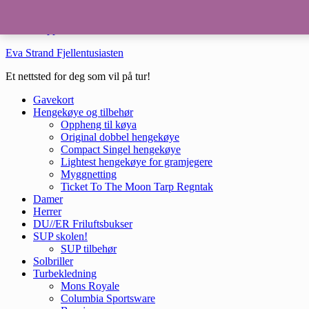
Hopp til hovedinnhold
Hopp til bunntekst
Eva Strand Fjellentusiasten
Et nettsted for deg som vil på tur!
Gavekort
Hengekøye og tilbehør
Oppheng til køya
Original dobbel hengekøye
Compact Singel hengekøye
Lightest hengekøye for gramjegere
Myggnetting
Ticket To The Moon Tarp Regntak
Damer
Herrer
DU//ER Friluftsbukser
SUP skolen!
SUP tilbehør
Solbriller
Turbekledning
Mons Royale
Columbia Sportsware