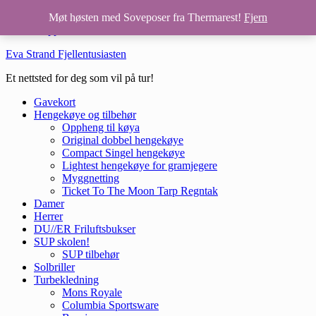
Hopp til hovedinnhold
Møt høsten med Soveposer fra Thermarest!
Fjern
Hopp til bunntekst
Eva Strand Fjellentusiasten
Et nettsted for deg som vil på tur!
Gavekort
Hengekøye og tilbehør
Oppheng til køya
Original dobbel hengekøye
Compact Singel hengekøye
Lightest hengekøye for gramjegere
Myggnetting
Ticket To The Moon Tarp Regntak
Damer
Herrer
DU//ER Friluftsbukser
SUP skolen!
SUP tilbehør
Solbriller
Turbekledning
Mons Royale
Columbia Sportsware