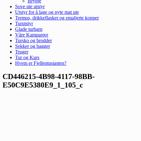
Brynje
Sove ute utstyr
Utstyr for å lage og nyte mat ute
Termos, drikkeflasker og emaljerte kopper
Turutstyr
Glade turbarn
Våre Kampanjer
Tursko og brodder
Sekker og bagger
Truger
Tur og Kurs
Hvem er Fjellentusiasten?
CD446215-4B98-4117-98BB-
E50C9E5380E9_1_105_c