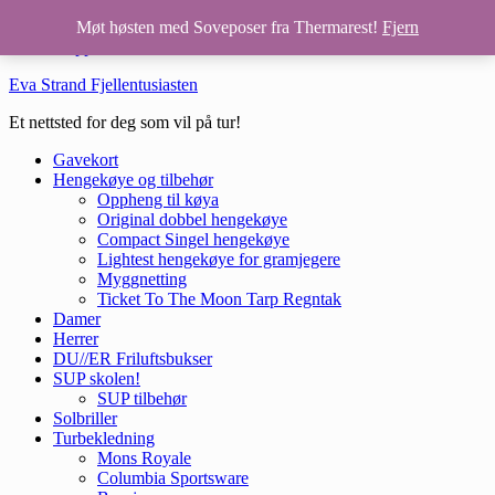
Hopp til hovedinnhold
Møt høsten med Soveposer fra Thermarest!
Fjern
Hopp til bunntekst
Eva Strand Fjellentusiasten
Et nettsted for deg som vil på tur!
Gavekort
Hengekøye og tilbehør
Oppheng til køya
Original dobbel hengekøye
Compact Singel hengekøye
Lightest hengekøye for gramjegere
Myggnetting
Ticket To The Moon Tarp Regntak
Damer
Herrer
DU//ER Friluftsbukser
SUP skolen!
SUP tilbehør
Solbriller
Turbekledning
Mons Royale
Columbia Sportsware