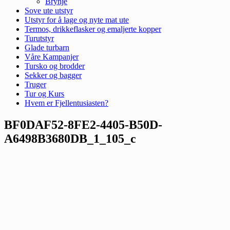
Brynje
Sove ute utstyr
Utstyr for å lage og nyte mat ute
Termos, drikkeflasker og emaljerte kopper
Turutstyr
Glade turbarn
Våre Kampanjer
Tursko og brodder
Sekker og bagger
Truger
Tur og Kurs
Hvem er Fjellentusiasten?
BF0DAF52-8FE2-4405-B50D-
A6498B3680DB_1_105_c