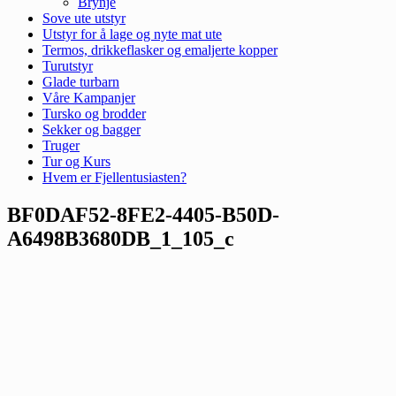
Brynje
Sove ute utstyr
Utstyr for å lage og nyte mat ute
Termos, drikkeflasker og emaljerte kopper
Turutstyr
Glade turbarn
Våre Kampanjer
Tursko og brodder
Sekker og bagger
Truger
Tur og Kurs
Hvem er Fjellentusiasten?
BF0DAF52-8FE2-4405-B50D-
A6498B3680DB_1_105_c