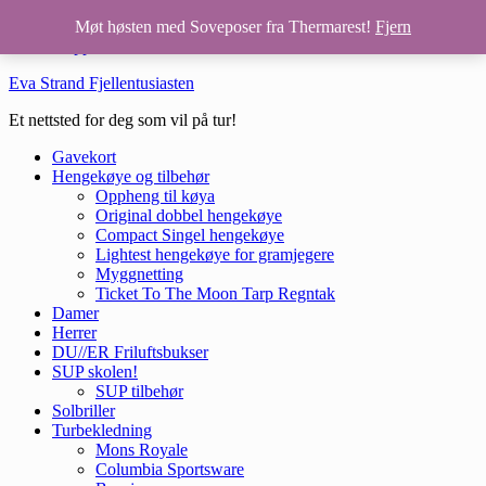
Hopp til hovedinnhold
Møt høsten med Soveposer fra Thermarest!
Fjern
Hopp til bunntekst
Eva Strand Fjellentusiasten
Et nettsted for deg som vil på tur!
Gavekort
Hengekøye og tilbehør
Oppheng til køya
Original dobbel hengekøye
Compact Singel hengekøye
Lightest hengekøye for gramjegere
Myggnetting
Ticket To The Moon Tarp Regntak
Damer
Herrer
DU//ER Friluftsbukser
SUP skolen!
SUP tilbehør
Solbriller
Turbekledning
Mons Royale
Columbia Sportsware