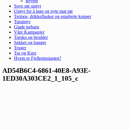
Brynje
Sove ute utstyr
Utstyr for å lage og nyte mat ute
Termos, drikkeflasker og emaljerte kopper
Turutstyr
Glade turbarn
Våre Kampanjer
Tursko og brodder
Sekker og bagger
Truger
Tur og Kurs
Hvem er Fjellentusiasten?
AD54B6C4-6861-40E8-A93E-
1ED30A303CE2_1_105_c