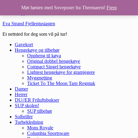
Hopp til hovedinnhold
Møt høsten med Soveposer fra Thermarest!
Fjern
Hopp til bunntekst
Eva Strand Fjellentusiasten
Et nettsted for deg som vil på tur!
Gavekort
Hengekøye og tilbehør
Oppheng til køya
Original dobbel hengekøye
Compact Singel hengekøye
Lightest hengekøye for gramjegere
Myggnetting
Ticket To The Moon Tarp Regntak
Damer
Herrer
DU//ER Friluftsbukser
SUP skolen!
SUP tilbehør
Solbriller
Turbekledning
Mons Royale
Columbia Sportsware