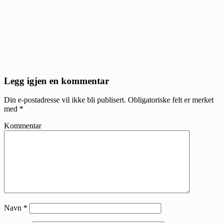
Reader
Legg igjen en kommentar
Interactions
Din e-postadresse vil ikke bli publisert.
Obligatoriske felt er merket
med
*
Kommentar
Navn
*