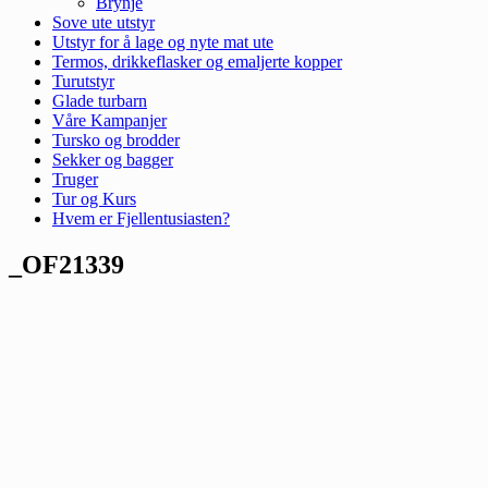
Brynje
Sove ute utstyr
Utstyr for å lage og nyte mat ute
Termos, drikkeflasker og emaljerte kopper
Turutstyr
Glade turbarn
Våre Kampanjer
Tursko og brodder
Sekker og bagger
Truger
Tur og Kurs
Hvem er Fjellentusiasten?
_OF21339