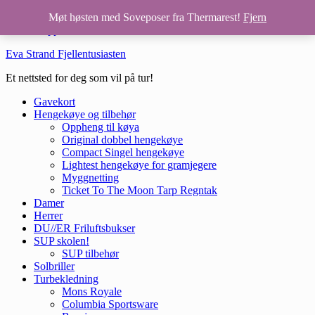
Hopp til hovedinnhold
Møt høsten med Soveposer fra Thermarest!
Fjern
Hopp til bunntekst
Eva Strand Fjellentusiasten
Et nettsted for deg som vil på tur!
Gavekort
Hengekøye og tilbehør
Oppheng til køya
Original dobbel hengekøye
Compact Singel hengekøye
Lightest hengekøye for gramjegere
Myggnetting
Ticket To The Moon Tarp Regntak
Damer
Herrer
DU//ER Friluftsbukser
SUP skolen!
SUP tilbehør
Solbriller
Turbekledning
Mons Royale
Columbia Sportsware