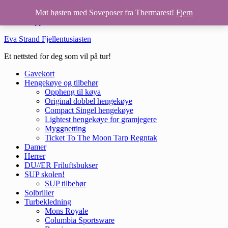
Hopp til hovedinnhold
Møt høsten med Soveposer fra Thermarest!
Fjern
Hopp til bunntekst
Eva Strand Fjellentusiasten
Et nettsted for deg som vil på tur!
Gavekort
Hengekøye og tilbehør
Oppheng til køya
Original dobbel hengekøye
Compact Singel hengekøye
Lightest hengekøye for gramjegere
Myggnetting
Ticket To The Moon Tarp Regntak
Damer
Herrer
DU//ER Friluftsbukser
SUP skolen!
SUP tilbehør
Solbriller
Turbekledning
Mons Royale
Columbia Sportsware