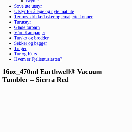
Brynje
Sove ute utstyr
Utstyr for å lage og nyte mat ute
Termos, drikkeflasker og emaljerte kopper
Turutstyr
Glade turbarn
Våre Kampanjer
Tursko og brodder
Sekker og bagger
Truger
Tur og Kurs
Hvem er Fjellentusiasten?
16oz_470ml Earthwell® Vacuum
Tumbler – Sierra Red