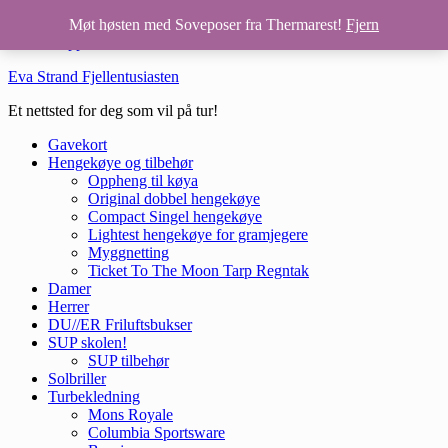
Hopp til hovedinnhold
Møt høsten med Soveposer fra Thermarest!
Fjern
Hopp til bunntekst
Eva Strand Fjellentusiasten
Et nettsted for deg som vil på tur!
Gavekort
Hengekøye og tilbehør
Oppheng til køya
Original dobbel hengekøye
Compact Singel hengekøye
Lightest hengekøye for gramjegere
Myggnetting
Ticket To The Moon Tarp Regntak
Damer
Herrer
DU//ER Friluftsbukser
SUP skolen!
SUP tilbehør
Solbriller
Turbekledning
Mons Royale
Columbia Sportsware