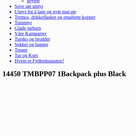
Brynje
Sove ute utstyr
Utstyr for å lage og nyte mat ute
Termos, drikkeflasker og emaljerte kopper
Turutstyr
Glade turbarn
Våre Kampanjer
Tursko og brodder
Sekker og bagger
Truger
Tur og Kurs
Hvem er Fjellentusiasten?
14450 TMBPP07 1Backpack plus Black