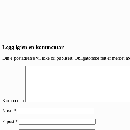
Reader
Legg igjen en kommentar
Interactions
Din e-postadresse vil ikke bli publisert.
Obligatoriske felt er merket 
Kommentar
Navn
*
E-post
*