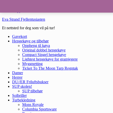
Hopp til hovedinnhold
Hopp til bunntekst
Eva Strand Fjellentusiasten
Et nettsted for deg som vil på tur!
Gavekort
Hengekøye og tilbehør
Oppheng til køya
Original dobbel hengekøye
Compact Singel hengekøye
Lightest hengekøye for gramjegere
Myggnetting
Ticket To The Moon Tarp Regntak
Damer
Herrer
DU//ER Friluftsbukser
SUP skolen!
SUP tilbehør
Solbriller
Turbekledning
Mons Royale
Columbia Sportsware