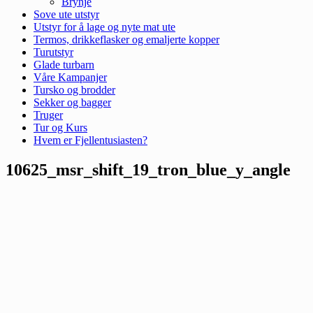
Brynje
Sove ute utstyr
Utstyr for å lage og nyte mat ute
Termos, drikkeflasker og emaljerte kopper
Turutstyr
Glade turbarn
Våre Kampanjer
Tursko og brodder
Sekker og bagger
Truger
Tur og Kurs
Hvem er Fjellentusiasten?
10625_msr_shift_19_tron_blue_y_angle