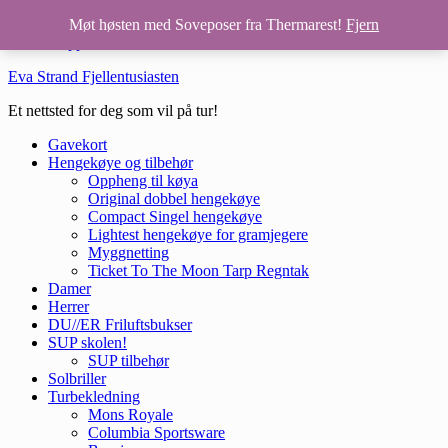
Hopp til hovedinnhold
Møt høsten med Soveposer fra Thermarest!
Fjern
Hopp til bunntekst
Eva Strand Fjellentusiasten
Et nettsted for deg som vil på tur!
Gavekort
Hengekøye og tilbehør
Oppheng til køya
Original dobbel hengekøye
Compact Singel hengekøye
Lightest hengekøye for gramjegere
Myggnetting
Ticket To The Moon Tarp Regntak
Damer
Herrer
DU//ER Friluftsbukser
SUP skolen!
SUP tilbehør
Solbriller
Turbekledning
Mons Royale
Columbia Sportsware