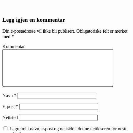
Reader
Legg igjen en kommentar
Interactions
Din e-postadresse vil ikke bli publisert.
Obligatoriske felt er merket
med
*
Kommentar
Navn
*
E-post
*
Nettsted
Lagre mitt navn, e-post og nettside i denne nettleseren for neste