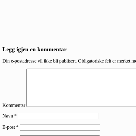
Reader
Legg igjen en kommentar
Interactions
Din e-postadresse vil ikke bli publisert.
Obligatoriske felt er merket 
Kommentar
Navn
*
E-post
*