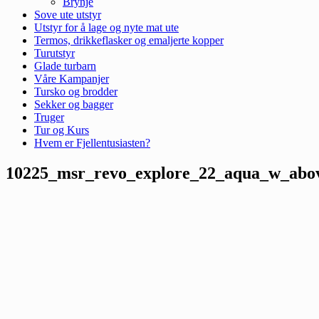
Brynje
Sove ute utstyr
Utstyr for å lage og nyte mat ute
Termos, drikkeflasker og emaljerte kopper
Turutstyr
Glade turbarn
Våre Kampanjer
Tursko og brodder
Sekker og bagger
Truger
Tur og Kurs
Hvem er Fjellentusiasten?
10225_msr_revo_explore_22_aqua_w_ab