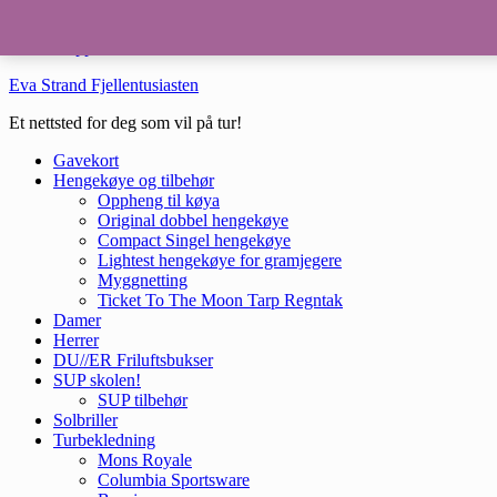
Hopp til hovedinnhold
Hopp til bunntekst
Eva Strand Fjellentusiasten
Et nettsted for deg som vil på tur!
Gavekort
Hengekøye og tilbehør
Oppheng til køya
Original dobbel hengekøye
Compact Singel hengekøye
Lightest hengekøye for gramjegere
Myggnetting
Ticket To The Moon Tarp Regntak
Damer
Herrer
DU//ER Friluftsbukser
SUP skolen!
SUP tilbehør
Solbriller
Turbekledning
Mons Royale
Columbia Sportsware