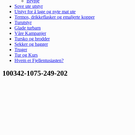
Brynje
Sove ute utstyr
Utstyr for å lage og nyte mat ute
Termos, drikkeflasker og emaljerte kopper
Turutstyr
Glade turbarn
Våre Kampanjer
Tursko og brodder
Sekker og bagger
Truger
Tur og Kurs
Hvem er Fjellentusiasten?
100342-1075-249-202