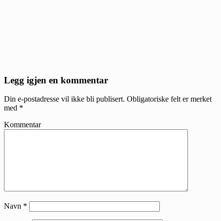
Reader
Legg igjen en kommentar
Interactions
Din e-postadresse vil ikke bli publisert.
Obligatoriske felt er merket
med
*
Kommentar
Navn
*