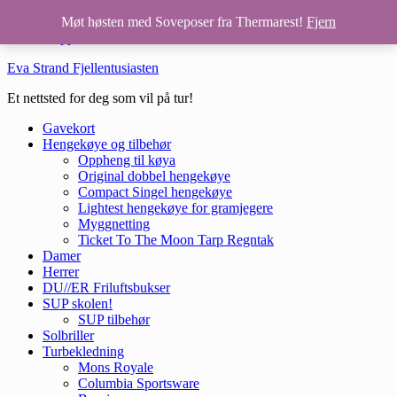
Hopp til hovedinnhold
Møt høsten med Soveposer fra Thermarest!
Fjern
Hopp til bunntekst
Eva Strand Fjellentusiasten
Et nettsted for deg som vil på tur!
Gavekort
Hengekøye og tilbehør
Oppheng til køya
Original dobbel hengekøye
Compact Singel hengekøye
Lightest hengekøye for gramjegere
Myggnetting
Ticket To The Moon Tarp Regntak
Damer
Herrer
DU//ER Friluftsbukser
SUP skolen!
SUP tilbehør
Solbriller
Turbekledning
Mons Royale
Columbia Sportsware