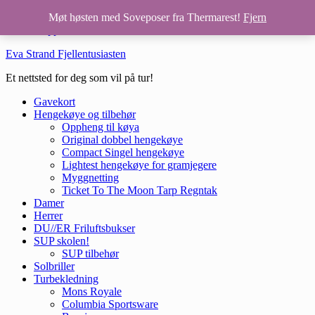
Hopp til hovedinnhold
Møt høsten med Soveposer fra Thermarest!
Fjern
Hopp til bunntekst
Eva Strand Fjellentusiasten
Et nettsted for deg som vil på tur!
Gavekort
Hengekøye og tilbehør
Oppheng til køya
Original dobbel hengekøye
Compact Singel hengekøye
Lightest hengekøye for gramjegere
Myggnetting
Ticket To The Moon Tarp Regntak
Damer
Herrer
DU//ER Friluftsbukser
SUP skolen!
SUP tilbehør
Solbriller
Turbekledning
Mons Royale
Columbia Sportsware