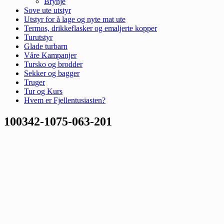
Brynje
Sove ute utstyr
Utstyr for å lage og nyte mat ute
Termos, drikkeflasker og emaljerte kopper
Turutstyr
Glade turbarn
Våre Kampanjer
Tursko og brodder
Sekker og bagger
Truger
Tur og Kurs
Hvem er Fjellentusiasten?
100342-1075-063-201