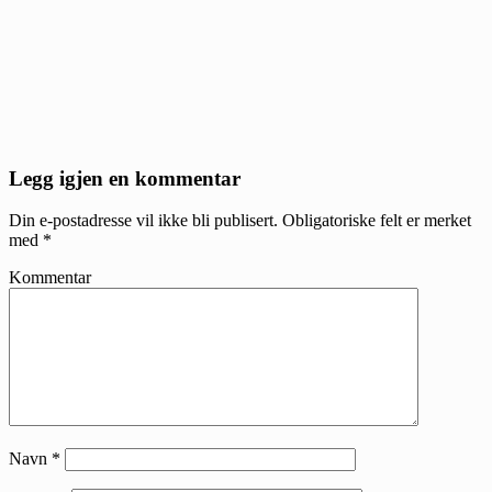
Reader
Legg igjen en kommentar
Interactions
Din e-postadresse vil ikke bli publisert.
Obligatoriske felt er merket
med
*
Kommentar
Navn
*