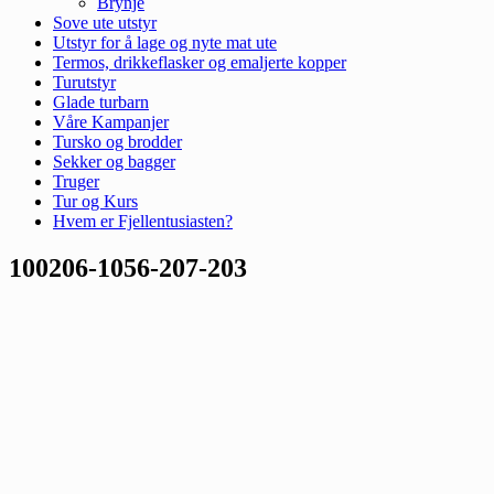
Brynje
Sove ute utstyr
Utstyr for å lage og nyte mat ute
Termos, drikkeflasker og emaljerte kopper
Turutstyr
Glade turbarn
Våre Kampanjer
Tursko og brodder
Sekker og bagger
Truger
Tur og Kurs
Hvem er Fjellentusiasten?
100206-1056-207-203