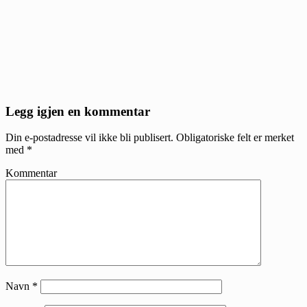
Reader
Legg igjen en kommentar
Interactions
Din e-postadresse vil ikke bli publisert.
Obligatoriske felt er merket
med
*
Kommentar
Navn
*