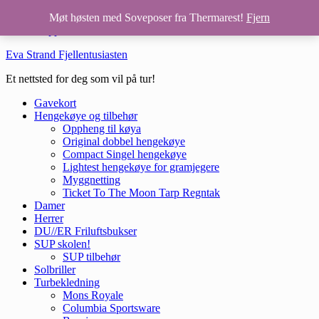
Hopp til hovedinnhold
Møt høsten med Soveposer fra Thermarest!
Fjern
Hopp til bunntekst
Eva Strand Fjellentusiasten
Et nettsted for deg som vil på tur!
Gavekort
Hengekøye og tilbehør
Oppheng til køya
Original dobbel hengekøye
Compact Singel hengekøye
Lightest hengekøye for gramjegere
Myggnetting
Ticket To The Moon Tarp Regntak
Damer
Herrer
DU//ER Friluftsbukser
SUP skolen!
SUP tilbehør
Solbriller
Turbekledning
Mons Royale
Columbia Sportsware