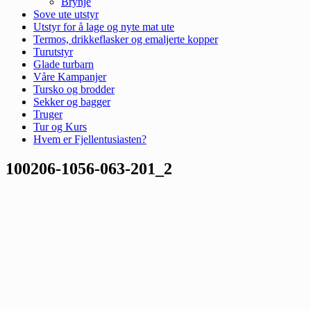
Brynje
Sove ute utstyr
Utstyr for å lage og nyte mat ute
Termos, drikkeflasker og emaljerte kopper
Turutstyr
Glade turbarn
Våre Kampanjer
Tursko og brodder
Sekker og bagger
Truger
Tur og Kurs
Hvem er Fjellentusiasten?
100206-1056-063-201_2