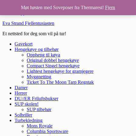
Hopp til hovedinnhold
Møt høsten med Soveposer fra Thermarest!
Fjern
Hopp til bunntekst
Eva Strand Fjellentusiasten
Et nettsted for deg som vil på tur!
Gavekort
Hengekøye og tilbehør
Oppheng til køya
Original dobbel hengekøye
Compact Singel hengekøye
Lightest hengekøye for gramjegere
Myggnetting
Ticket To The Moon Tarp Regntak
Damer
Herrer
DU//ER Friluftsbukser
SUP skolen!
SUP tilbehør
Solbriller
Turbekledning
Mons Royale
Columbia Sportsware