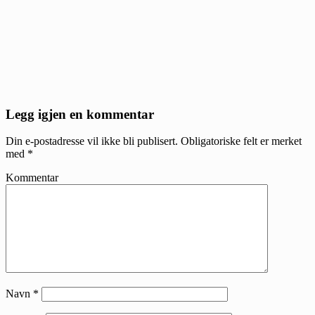
Reader
Legg igjen en kommentar
Interactions
Din e-postadresse vil ikke bli publisert.
Obligatoriske felt er merket
med
*
Kommentar
Navn
*