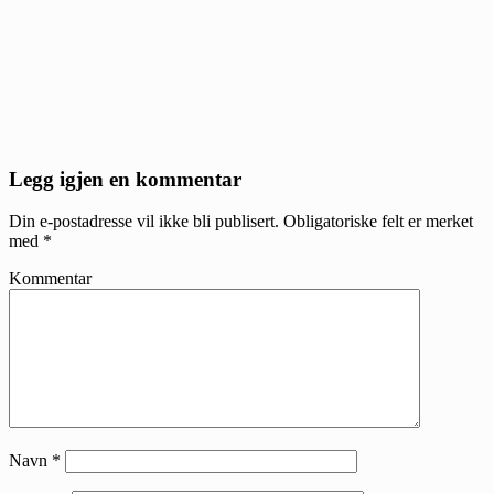
Reader
Legg igjen en kommentar
Interactions
Din e-postadresse vil ikke bli publisert.
Obligatoriske felt er merket
med
*
Kommentar
Navn
*