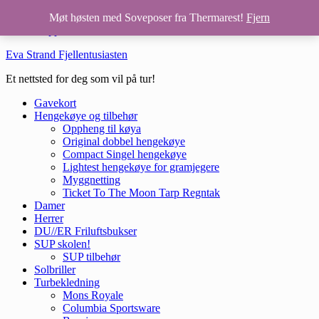
Hopp til hovedinnhold
Møt høsten med Soveposer fra Thermarest!
Fjern
Hopp til bunntekst
Eva Strand Fjellentusiasten
Et nettsted for deg som vil på tur!
Gavekort
Hengekøye og tilbehør
Oppheng til køya
Original dobbel hengekøye
Compact Singel hengekøye
Lightest hengekøye for gramjegere
Myggnetting
Ticket To The Moon Tarp Regntak
Damer
Herrer
DU//ER Friluftsbukser
SUP skolen!
SUP tilbehør
Solbriller
Turbekledning
Mons Royale
Columbia Sportsware