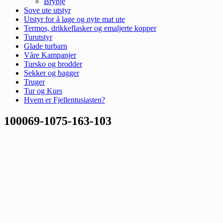
Brynje
Sove ute utstyr
Utstyr for å lage og nyte mat ute
Termos, drikkeflasker og emaljerte kopper
Turutstyr
Glade turbarn
Våre Kampanjer
Tursko og brodder
Sekker og bagger
Truger
Tur og Kurs
Hvem er Fjellentusiasten?
100069-1075-163-103