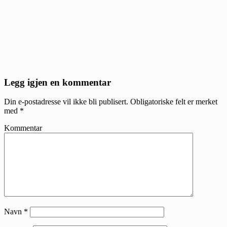
Reader
Legg igjen en kommentar
Interactions
Din e-postadresse vil ikke bli publisert.
Obligatoriske felt er merket
med
*
Kommentar
Navn
*