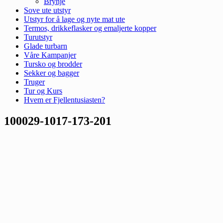
Brynje
Sove ute utstyr
Utstyr for å lage og nyte mat ute
Termos, drikkeflasker og emaljerte kopper
Turutstyr
Glade turbarn
Våre Kampanjer
Tursko og brodder
Sekker og bagger
Truger
Tur og Kurs
Hvem er Fjellentusiasten?
100029-1017-173-201