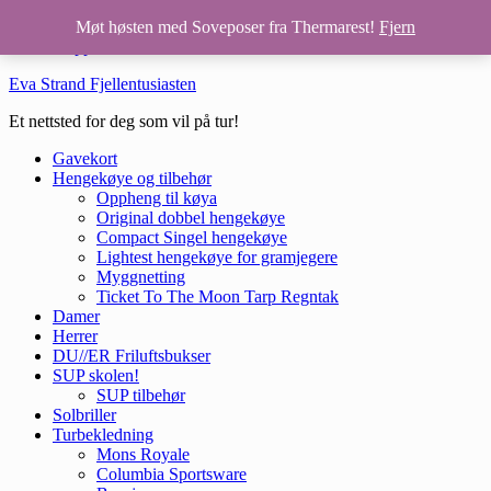
Hopp til hovedinnhold
Møt høsten med Soveposer fra Thermarest!
Fjern
Hopp til bunntekst
Eva Strand Fjellentusiasten
Et nettsted for deg som vil på tur!
Gavekort
Hengekøye og tilbehør
Oppheng til køya
Original dobbel hengekøye
Compact Singel hengekøye
Lightest hengekøye for gramjegere
Myggnetting
Ticket To The Moon Tarp Regntak
Damer
Herrer
DU//ER Friluftsbukser
SUP skolen!
SUP tilbehør
Solbriller
Turbekledning
Mons Royale
Columbia Sportsware