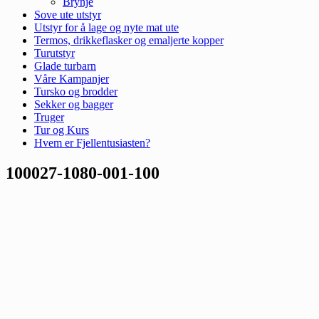
Brynje
Sove ute utstyr
Utstyr for å lage og nyte mat ute
Termos, drikkeflasker og emaljerte kopper
Turutstyr
Glade turbarn
Våre Kampanjer
Tursko og brodder
Sekker og bagger
Truger
Tur og Kurs
Hvem er Fjellentusiasten?
100027-1080-001-100