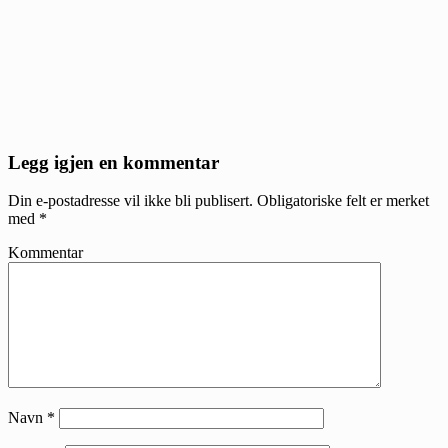
Reader
Legg igjen en kommentar
Interactions
Din e-postadresse vil ikke bli publisert.
Obligatoriske felt er merket
med
*
Kommentar
Navn
*