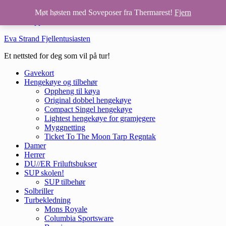
Hopp til hovedinnhold
Møt høsten med Soveposer fra Thermarest!
Fjern
Hopp til bunntekst
Eva Strand Fjellentusiasten
Et nettsted for deg som vil på tur!
Gavekort
Hengekøye og tilbehør
Oppheng til køya
Original dobbel hengekøye
Compact Singel hengekøye
Lightest hengekøye for gramjegere
Myggnetting
Ticket To The Moon Tarp Regntak
Damer
Herrer
DU//ER Friluftsbukser
SUP skolen!
SUP tilbehør
Solbriller
Turbekledning
Mons Royale
Columbia Sportsware