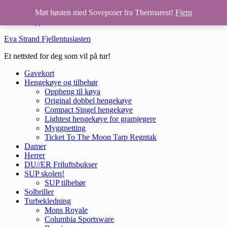
Hopp til hovedinnhold
Møt høsten med Soveposer fra Thermarest!
Fjern
Hopp til bunntekst
Eva Strand Fjellentusiasten
Et nettsted for deg som vil på tur!
Gavekort
Hengekøye og tilbehør
Oppheng til køya
Original dobbel hengekøye
Compact Singel hengekøye
Lightest hengekøye for gramjegere
Myggnetting
Ticket To The Moon Tarp Regntak
Damer
Herrer
DU//ER Friluftsbukser
SUP skolen!
SUP tilbehør
Solbriller
Turbekledning
Mons Royale
Columbia Sportsware