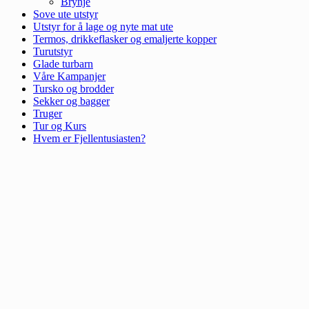
Brynje
Sove ute utstyr
Utstyr for å lage og nyte mat ute
Termos, drikkeflasker og emaljerte kopper
Turutstyr
Glade turbarn
Våre Kampanjer
Tursko og brodder
Sekker og bagger
Truger
Tur og Kurs
Hvem er Fjellentusiasten?