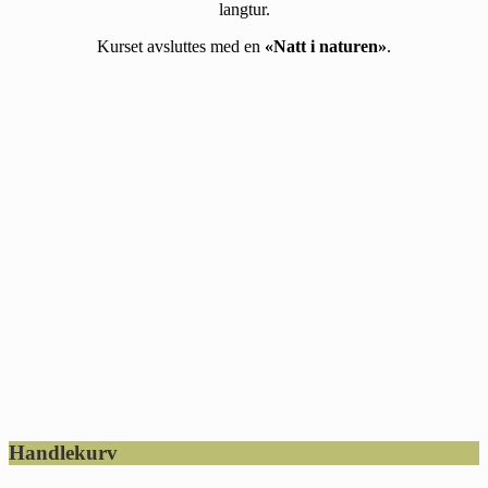
langtur.
Kurset avsluttes med en
«Natt i naturen»
.
Footer
Handlekurv